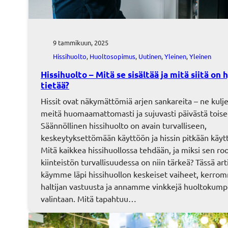
9 tammikuun, 2025
Hissihuolto
, 
Huoltosopimus
, 
Uutinen
, 
Yleinen
, 
Yleinen
Hissihuolto – Mitä se sisältää ja mitä siitä on 
tietää?
Hissit ovat näkymättömiä arjen sankareita – ne kulj
meitä huomaamattomasti ja sujuvasti päivästä toise
Säännöllinen hissihuolto on avain turvalliseen,
keskeytyksettömään käyttöön ja hissin pitkään käyt
Mitä kaikkea hissihuollossa tehdään, ja miksi sen roo
kiinteistön turvallisuudessa on niin tärkeä? Tässä art
käymme läpi hissihuollon keskeiset vaiheet, kerro
haltijan vastuusta ja annamme vinkkejä huoltokum
valintaan. Mitä tapahtuu…