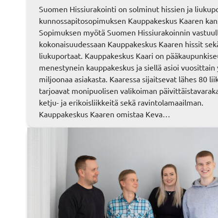
Suomen Hissiurakointi on solminut hissien ja liukup
kunnossapitosopimuksen Kauppakeskus Kaaren kan
Sopimuksen myötä Suomen Hissiurakoinnin vastuulle
kokonaisuudessaan Kauppakeskus Kaaren hissit sek
liukuportaat. Kauppakeskus Kaari on pääkaupunkis
menestynein kauppakeskus ja siellä asioi vuosittain y
miljoonaa asiakasta. Kaaressa sijaitsevat lähes 80 lii
tarjoavat monipuolisen valikoiman päivittäistavarak
ketju- ja erikoisliikkeitä sekä ravintolamaailman.
Kauppakeskus Kaaren omistaa Keva…