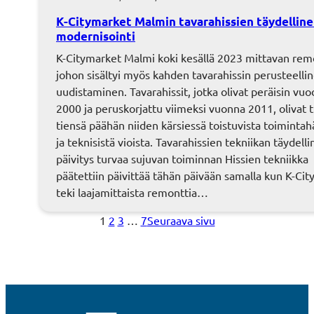
K-Citymarket Malmin tavarahissien täydellin
modernisointi
K-Citymarket Malmi koki kesällä 2023 mittavan rem
johon sisältyi myös kahden tavarahissin perusteelli
uudistaminen. Tavarahissit, jotka olivat peräisin vuo
2000 ja peruskorjattu viimeksi vuonna 2011, olivat t
tiensä päähän niiden kärsiessä toistuvista toimintahä
ja teknisistä vioista. Tavarahissien tekniikan täydell
päivitys turvaa sujuvan toiminnan Hissien tekniikka
päätettiin päivittää tähän päivään samalla kun K-Ci
teki laajamittaista remonttia…
1
2
3
…
7
Seuraava sivu