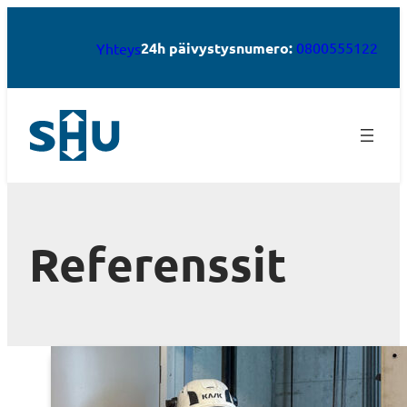
24h päivystysnumero:
0800555122
Yhteys
Referenssit