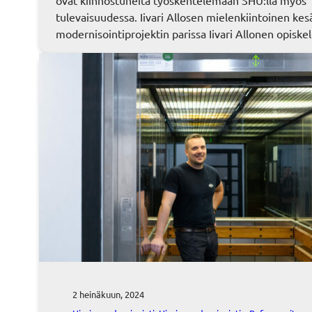
ovat kiinnostuneita työskentelemään SHU:lla myös
tulevaisuudessa. Iivari Allosen mielenkiintoinen kes
modernisointiprojektin parissa Iivari Allonen opisk
2 heinäkuun, 2024