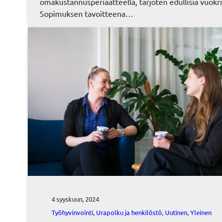
omakustannusperiaatteella, tarjoten edullisia vuokri
Sopimuksen tavoitteena…
4 syyskuun, 2024
Työhyvinvointi
, 
Urapolku ja henkilöstö
, 
Uutinen
, 
Yleinen