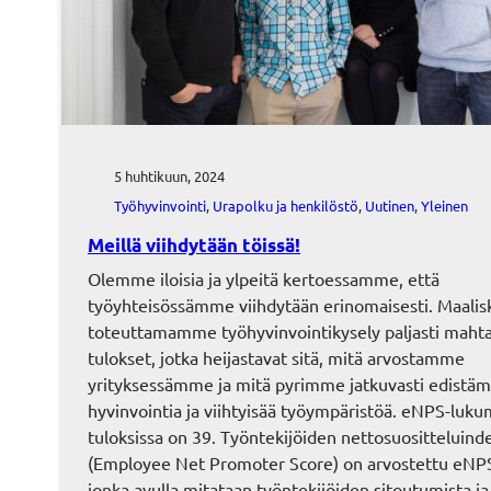
5 huhtikuun, 2024
Työhyvinvointi
, 
Urapolku ja henkilöstö
, 
Uutinen
, 
Yleinen
Meillä viihdytään töissä!
Olemme iloisia ja ylpeitä kertoessamme, että
työyhteisössämme viihdytään erinomaisesti. Maalis
toteuttamamme työhyvinvointikysely paljasti maht
tulokset, jotka heijastavat sitä, mitä arvostamme
yrityksessämme ja mitä pyrimme jatkuvasti edistäm
hyvinvointia ja viihtyisää työympäristöä. eNPS-lu
tuloksissa on 39. Työntekijöiden nettosuositteluind
(Employee Net Promoter Score) on arvostettu eNPS
jonka avulla mitataan työntekijöiden sitoutumista ja