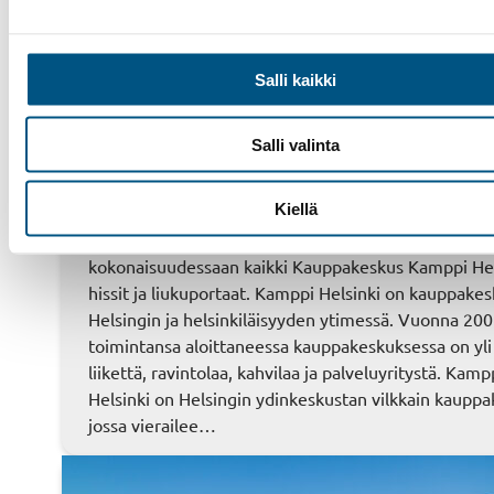
24 toukokuun, 2024
Hissihuolto – Referenssit
, 
Referenssit
, 
Tapahtumat
, 
Uutinen
Salli kaikki
Yleinen
SHU ja Kauppakeskus Kamppi on solminut yht
Salli valinta
hissien ja liukuportaiden kunnossapidosta
Suomen Hissiurakointi on solminut hissien ja liukup
Kiellä
kunnossapitosopimuksen Kauppakeskus Kampin ka
Sopimuksen myötä Suomen Hissiurakoinnin vastuulle
kokonaisuudessaan kaikki Kauppakeskus Kamppi Hel
hissit ja liukuportaat. Kamppi Helsinki on kauppake
Helsingin ja helsinkiläisyyden ytimessä. Vuonna 20
toimintansa aloittaneessa kauppakeskuksessa on yli
liikettä, ravintolaa, kahvilaa ja palveluyritystä. Kamp
Helsinki on Helsingin ydinkeskustan vilkkain kauppa
jossa vierailee…