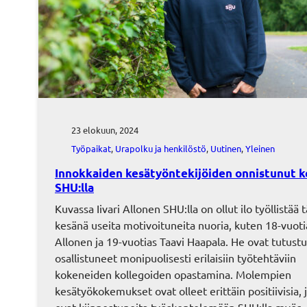
23 elokuun, 2024
Työpaikat
, 
Urapolku ja henkilöstö
, 
Uutinen
, 
Yleinen
Innokkaiden kesätyöntekijöiden onnistunut k
SHU:lla
Kuvassa Iivari Allonen SHU:lla on ollut ilo työllistää 
kesänä useita motivoituneita nuoria, kuten 18-vuotia
Allonen ja 19-vuotias Taavi Haapala. He ovat tutustu
osallistuneet monipuolisesti erilaisiin työtehtäviin
kokeneiden kollegoiden opastamina. Molempien
kesätyökokemukset ovat olleet erittäin positiivisia, 