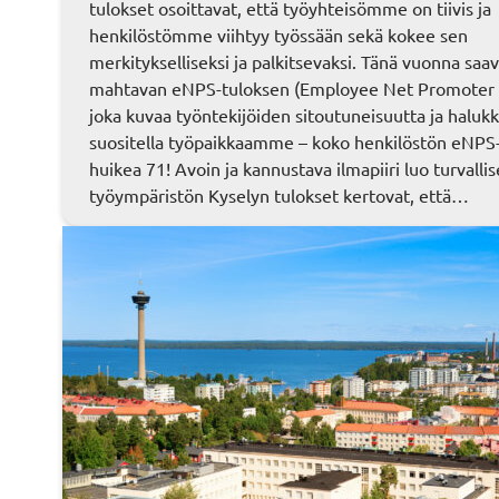
tulokset osoittavat, että työyhteisömme on tiivis ja
henkilöstömme viihtyy työssään sekä kokee sen
merkitykselliseksi ja palkitsevaksi. Tänä vuonna sa
mahtavan eNPS-tuloksen (Employee Net Promoter 
joka kuvaa työntekijöiden sitoutuneisuutta ja haluk
suositella työpaikkaamme – koko henkilöstön eNPS
huikea 71! Avoin ja kannustava ilmapiiri luo turvalli
työympäristön Kyselyn tulokset kertovat, että…