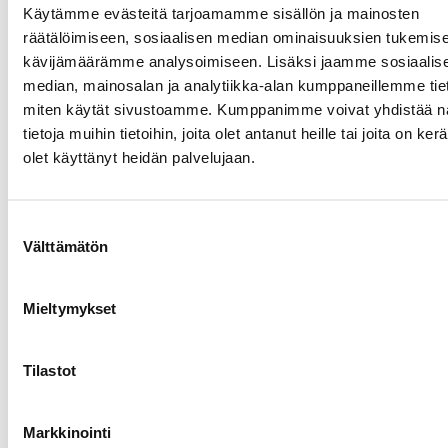
Kolmen tutkinnon opintoputki – elektroniikka-asent
Käytämme evästeitä tarjoamamme sisällön ja mainosten
sähkö- ja automaatioalan osaajaksi Peruskoulun jäl
räätälöimiseen, sosiaalisen median ominaisuuksien tukemise
Tuomas jatkoi opintojaan teknisen koulutuksen pari
kävijämäärämme analysoimiseen. Lisäksi jaamme sosiaalis
Vuonna 2007 hän aloitti opinnot Kankaanpään Sata
median, mainosalan ja analytiikka-alan kumppaneillemme tieto
jossa hän suoritti kolmessa…
miten käytät sivustoamme. Kumppanimme voivat yhdistää nä
tietoja muihin tietoihin, joita olet antanut heille tai joita on ker
olet käyttänyt heidän palvelujaan.
Suostumuksen
Välttämätön
valinta
Mieltymykset
Tilastot
Markkinointi