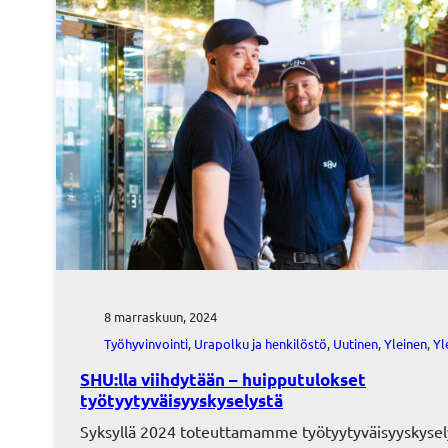
8 marraskuun, 2024
Työhyvinvointi
, 
Urapolku ja henkilöstö
, 
Uutinen
, 
Yleinen
, 
Yl
SHU:lla viihdytään – huipputulokset
työtyytyväisyyskyselystä
Syksyllä 2024 toteuttamamme työtyytyväisyyskyse