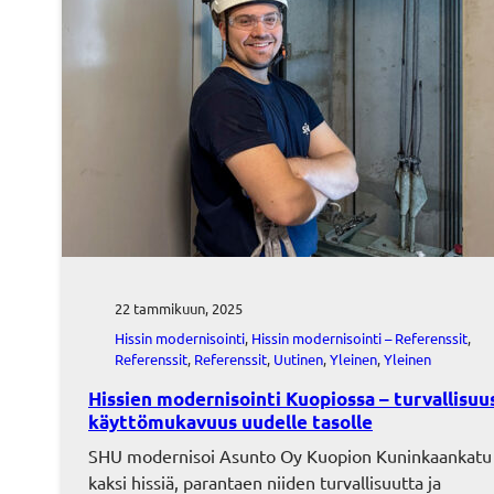
22 tammikuun, 2025
Hissin modernisointi
, 
Hissin modernisointi – Referenssit
, 
Referenssit
, 
Referenssit
, 
Uutinen
, 
Yleinen
, 
Yleinen
Hissien modernisointi Kuopiossa – turvallisuus
käyttömukavuus uudelle tasolle
SHU modernisoi Asunto Oy Kuopion Kuninkaankatu
kaksi hissiä, parantaen niiden turvallisuutta ja