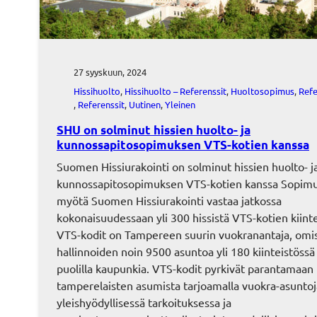
27 syyskuun, 2024
Hissihuolto
, 
Hissihuolto – Referenssit
, 
Huoltosopimus
, 
Refe
, 
Referenssit
, 
Uutinen
, 
Yleinen
SHU on solminut hissien huolto- ja
kunnossapitosopimuksen VTS-kotien kanssa
Suomen Hissiurakointi on solminut hissien huolto- j
kunnossapitosopimuksen VTS-kotien kanssa Sopim
myötä Suomen Hissiurakointi vastaa jatkossa
kokonaisuudessaan yli 300 hissistä VTS-kotien kiinte
VTS-kodit on Tampereen suurin vuokranantaja, omis
hallinnoiden noin 9500 asuntoa yli 180 kiinteistössä 
puolilla kaupunkia. VTS-kodit pyrkivät parantamaan
tamperelaisten asumista tarjoamalla vuokra-asuntoj
yleishyödyllisessä tarkoituksessa ja