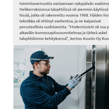
toimintavarmuutta vastaamaan nykypäivän vaatimuk
Nelikerroksisessa taloyhtiössä oli aiemmin käytössä
hissiä, jotka oli rakennettu vuonna 1968. Näiden his
tekniikka oli ehtinyt vanhentua, ja ne kaipasivat
perusteellista uudistamista. “Modernisointi oli osa 
aikavälin kunnossapitosuunnitelmaa ja tärkeä askel
taloyhtiömme kehityksessä”, kertoo Asunto Oy Ku