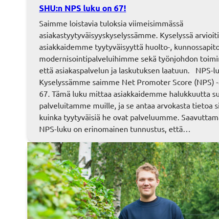
SHU:n NPS luku on 67!
Saimme loistavia tuloksia viimeisimmässä
asiakastyytyväisyyskyselyssämme. Kyselyssä arvioiti
asiakkaidemme tyytyväisyyttä huolto-, kunnossapito,
modernisointipalveluihimme sekä työnjohdon toimi
että asiakaspalvelun ja laskutuksen laatuun. NPS-l
Kyselyssämme saimme Net Promoter Score (NPS) -
67. Tämä luku mittaa asiakkaidemme halukkuutta su
palveluitamme muille, ja se antaa arvokasta tietoa si
kuinka tyytyväisiä he ovat palveluumme. Saavutt
NPS-luku on erinomainen tunnustus, että…