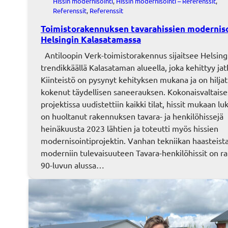
Hissin modernisointi
, 
Hissin modernisointi – Referenssit
, 
Referenssit
, 
Referenssit
Toimistorakennuksen tavarahissien moderniso
Helsingin Kalasatamassa
Antiloopin Verk-toimistorakennus sijaitsee Helsing
trendikkäällä Kalasataman alueella, joka kehittyy jat
Kiinteistö on pysynyt kehityksen mukana ja on hiljat
kokenut täydellisen saneerauksen. Kokonaisvaltaise
projektissa uudistettiin kaikki tilat, hissit mukaan l
on huoltanut rakennuksen tavara- ja henkilöhissejä
heinäkuusta 2023 lähtien ja toteutti myös hissien
modernisointiprojektin. Vanhan tekniikan haasteist
moderniin tulevaisuuteen Tavara-henkilöhissit on r
90-luvun alussa…