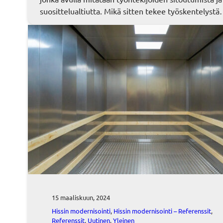
suosittelualtiutta. Mikä sitten tekee työskentelyst
15 maaliskuun, 2024
Hissin modernisointi
, 
Hissin modernisointi – Referenssit
, 
Referenssit
, 
Uutinen
, 
Yleinen