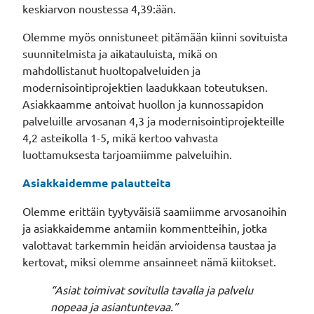
keskiarvon noustessa 4,39:ään.
Olemme myös onnistuneet pitämään kiinni sovituista
suunnitelmista ja aikatauluista, mikä on
mahdollistanut huoltopalveluiden ja
modernisointiprojektien laadukkaan toteutuksen.
Asiakkaamme antoivat huollon ja kunnossapidon
palveluille arvosanan 4,3 ja modernisointiprojekteille
4,2 asteikolla 1-5, mikä kertoo vahvasta
luottamuksesta tarjoamiimme palveluihin.
Asiakkaidemme palautteita
Olemme erittäin tyytyväisiä saamiimme arvosanoihin
ja asiakkaidemme antamiin kommentteihin, jotka
valottavat tarkemmin heidän arvioidensa taustaa ja
kertovat, miksi olemme ansainneet nämä kiitokset.
“
Asiat toimivat sovitulla tavalla ja palvelu
nopeaa ja asiantuntevaa.”