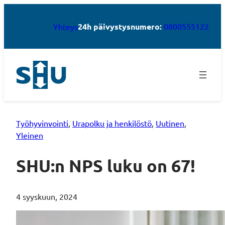
24h päivystysnumero:
0800555122
Yhteys
Työhyvinvointi
, 
Urapolku ja henkilöstö
, 
Uutinen
, 
Yleinen
SHU:n NPS luku on 67!
4 syyskuun, 2024