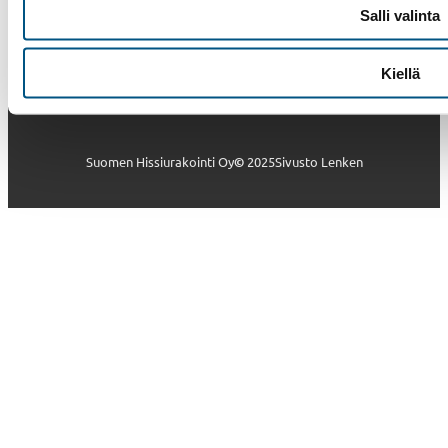
Salli valinta
Facebook
Instagram
LinkedIn
Kiellä
Suomen Hissiurakointi Oy
©
2025
Sivusto Lenken