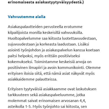
erinomaisesta asiakastyytyväisyydestä.)
Vahvuutemme alalla
Asiakaspalautteiden perusteella erotumme
kilpailijoista monilla keskeisillä vahvuuksilla.
Huoltopalvelumme saa kiitosta luotettavuudestaan,
sujuvuudestaan ja korkeasta laadustaan. Lisäksi
asiointi työnjohdon ja asiakaspalvelun kanssa koetaan
paitsi helpoksi, myös erittäin positiiviseksi
kokemukseksi. Toimintamme keskeisiä arvoja on
positiivinen ilmapiiri ja avoin kommunikointi. Olemme
erityisen iloisia siitä, että nämä asiat näkyvät myös
asiakkaidemme palautteissa.
Erityisen tyytyväisiä asiakkaamme ovat laskutuksen
tarkkuuteen sekä asiakaspalveluumme, jotka
molemmat saivat erinomaisen arvosanan 4,4,
asteikolla 1-5. Myös työnjohto sai kiitosta, sen