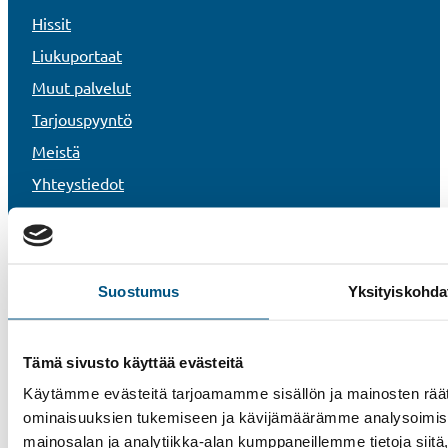
Hissit
Liukuportaat
Muut palvelut
Tarjouspyyntö
Meistä
Yhteystiedot
Työpaikat
Referenssit
UKK
Suostumus
Yksityiskohda
Uutiset
Vastuullisuus
Tämä sivusto käyttää evästeitä
Rekisteri- ja tietosuojaseloste
Käytämme evästeitä tarjoamamme sisällön ja mainosten räät
Tietoa evästeistä
ominaisuuksien tukemiseen ja kävijämäärämme analysoimise
Whistleblower-kanava
mainosalan ja analytiikka-alan kumppaneillemme tietoja si