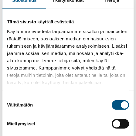
Suostumus
Yksityiskohdat
Tietoja
ovat erityisalaamme. Meillä on vankka kokemus
erikoishissien asentamisesta.
Tämä sivusto käyttää evästeitä
Käytämme evästeitä tarjoamamme sisällön ja mainosten
räätälöimiseen, sosiaalisen median ominaisuuksien
tukemiseen ja kävijämäärämme analysoimiseen. Lisäksi
jaamme sosiaalisen median, mainosalan ja analytiikka-
alan kumppaneillemme tietoja siitä, miten käytät
Kysy tarjous uudesta
sivustoamme. Kumppanimme voivat yhdistää näitä
tietoja muihin tietoihin, joita olet antanut heille tai joita on
hissistä
kerätty, kun olet käyttänyt heidän palvelujaan.
Projektimyynti ja
Suostumuksen
Välttämätön
projektien työnjohto
valinta
040 751 7503
Mieltymykset
andreas.johnson@shu.fi