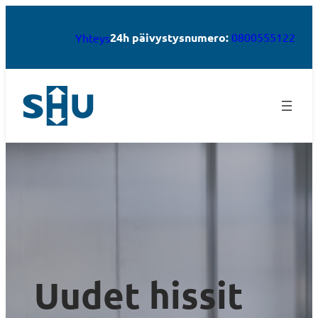
24h päivystysnumero:
0800555122
Yhteys
Uudet hissit