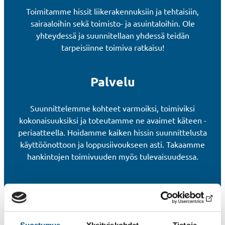
Toimitamme hissit liikerakennuksiin ja tehtaisiin,
sairaaloihin sekä toimisto- ja asuintaloihin. Ole
yhteydessä ja suunnitellaan yhdessä teidän
tarpeisiinne toimiva ratkaisu!
Palvelu
Suunnittelemme kohteet varmoiksi, toimiviksi
kokonaisuuksiksi ja toteutamme ne avaimet käteen -
periaatteella. Hoidamme kaiken hissin suunnittelusta
käyttöönottoon ja loppusiivoukseen asti. Takaamme
hankintojen toimivuuden myös tulevaisuudessa.
Erikoismitoitetut hissit
Vaativat kohteet, joissa tarvitaan erikoismitoituksia,