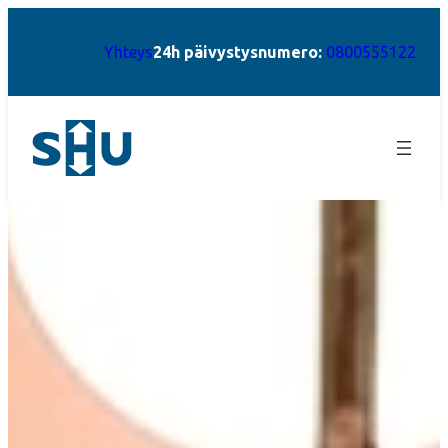
Yhteys
24h päivystysnumero:
0800555122