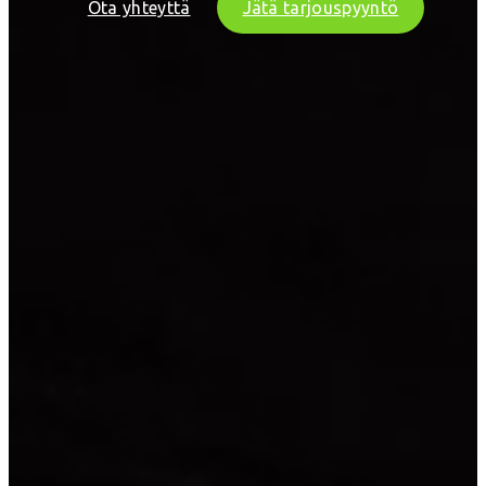
Ota yhteyttä
Jätä tarjouspyyntö