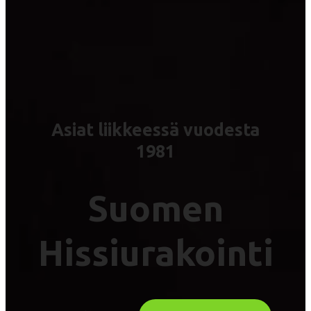
Asiat liikkeessä vuodesta
1981
Suomen
Hissiurakointi