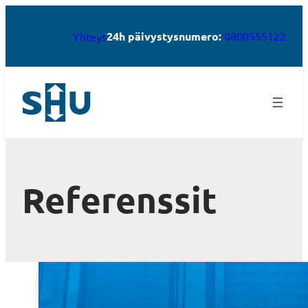
24h päivystysnumero:
0800555122
Yhteys
Referenssit