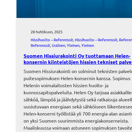
28 huhtikuun, 2025
Hissihuolto – Referenssit
, 
Hissihuolto – Referenssit
, 
Referen
Referenssit
, 
Uutinen
, 
Yleinen
, 
Yleinen
Suomen Hissiurakointi Oy tuottamaan Helen-
konsernin kiinteistöjen hissien tekniset palve
Suomen Hissiurakointi on solminut teknisten palvel
puitesopimuksen Helen-konsernin kanssa. Sopimus
Helenin voimalaitosten hissien huolto- ja
kunnossapitopalveluita. Helen Oy tarjoaa asiakkaill
sähköä, lämpöä ja jäähdytystä sekä ratkaisuja alueell
uusiutuvaan energiaan sekä sähköiseen liikenteese
Helen-konserni työllistää yli 700 energia-alan asiantu
on yksi Suomen suurimmista energiakonserneista.
Maaliskuussa voimaan astuneen sopimuksen tavoit