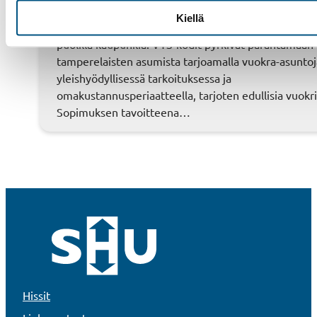
VTS-kodit on Tampereen suurin vuokranantaja, omis
Kiellä
hallinnoiden noin 9500 asuntoa yli 180 kiinteistössä 
puolilla kaupunkia. VTS-kodit pyrkivät parantamaan
tamperelaisten asumista tarjoamalla vuokra-asuntoj
yleishyödyllisessä tarkoituksessa ja
omakustannusperiaatteella, tarjoten edullisia vuokri
Sopimuksen tavoitteena…
Hissit