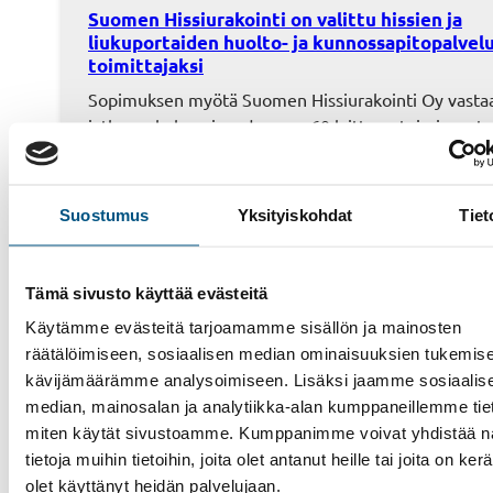
Suomen Hissiurakointi on valittu hissien ja
liukuportaiden huolto- ja kunnossapitopalvel
toimittajaksi
Sopimuksen myötä Suomen Hissiurakointi Oy vasta
jatkossa kokonaisuudessaan 60 laitteen toiminnasta
Väyläviraston alueella. Sopimus kattaa juna-asemat 
Helsinkiin, sekä Helsingistä Lahteen. Väylävirasto v
valtion tieverkon, rautateiden ja vesiväylien kehitt
Suostumus
Yksityiskohdat
Tiet
sekä kunnossapidosta. Sopimuksen tavoitteena on 
hissien sekä liukuportaiden turvallinen toiminta, kaik
julkisen liikenteen käyttäjille juna-asemilla. Väylävir
Tämä sivusto käyttää evästeitä
Suomen Hissiurakointi Oy:n allekirjoittama sopimus
Käytämme evästeitä tarjoamamme sisällön ja mainosten
voimaan 1.4.2025. Lisätiedot:…
räätälöimiseen, sosiaalisen median ominaisuuksien tukemise
kävijämäärämme analysoimiseen. Lisäksi jaamme sosiaalis
median, mainosalan ja analytiikka-alan kumppaneillemme tieto
miten käytät sivustoamme. Kumppanimme voivat yhdistää nä
tietoja muihin tietoihin, joita olet antanut heille tai joita on ker
olet käyttänyt heidän palvelujaan.