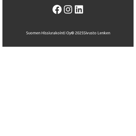
Facebook
Instagram
LinkedIn
Suomen Hissiurakointi Oy
©
2025
Sivusto Lenken