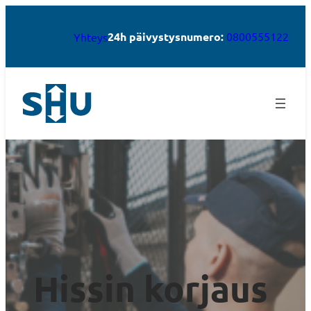
24h päivystysnumero:
0800555122
Yhteys
Hissin korjaus