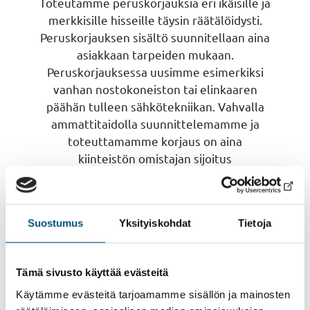
Toteutamme peruskorjauksia eri ikäisille ja
merkkisille hisseille täysin räätälöidysti.
Peruskorjauksen sisältö suunnitellaan aina
asiakkaan tarpeiden mukaan.
Peruskorjauksessa uusimme esimerkiksi
vanhan nostokoneiston tai elinkaaren
päähän tulleen sähkötekniikan. Vahvalla
ammattitaidolla suunnittelemamme ja
toteuttamamme korjaus on aina
kiinteistön omistajan sijoitus
tulevaisuuteen.
Lue lisää hissin ennakoivasta
Suostumus
Yksityiskohdat
Tietoja
huoltamisesta
Tämä sivusto käyttää evästeitä
Käytämme evästeitä tarjoamamme sisällön ja mainosten