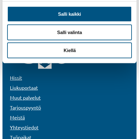
Huoltomyynti
Salli kaikki
Pyydä tarjous
Salli valinta
Kiellä
Hissit
Liukuportaat
Muut palvelut
Tarjouspyyntö
Meistä
Yhteystiedot
Työpaikat