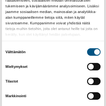
räätälöimiseen, sosiaalisen median ominaisuuksien
Kysy tarjous hissin
tukemiseen ja kävijämäärämme analysoimiseen. Lisäksi
korjauksesta
jaamme sosiaalisen median, mainosalan ja analytiikka-
alan kumppaneillemme tietoja siitä, miten käytät
sivustoamme. Kumppanimme voivat yhdistää näitä
Huoltomyynti
tietoja muihin tietoihin, joita olet antanut heille tai joita on
kerätty, kun olet käyttänyt heidän palvelujaan.
040 736 2869
oliver.vinni@shu.fi
Suostumuksen
Välttämätön
valinta
Mieltymykset
Tilastot
Markkinointi
Oliver Vinni