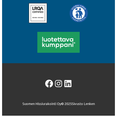
Facebook
Instagram
LinkedIn
Suomen Hissiurakointi Oy
©
2025
Sivusto Lenken