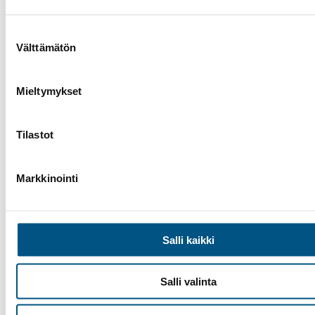
todella pitkälle, joten voisi olettaa vaaranpaikkojen
poistuneen.…
Suostumuksen
Välttämätön
valinta
Mieltymykset
Tilastot
Markkinointi
Salli kaikki
Salli valinta
5 tammikuun, 2022
Hissihuolto
, 
Hissin modernisointi