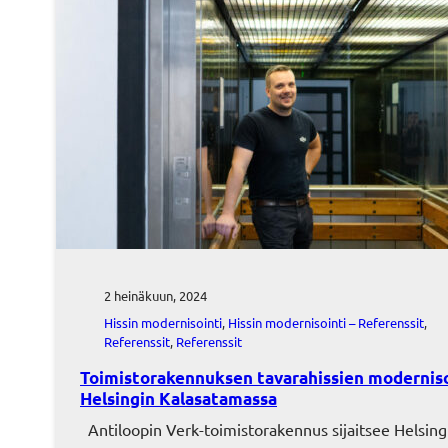
2 heinäkuun, 2024
Hissin modernisointi
, 
Hissin modernisointi – Referenssit
, 
Referenssit
, 
Referenssit
Toimistorakennuksen tavarahissien moderniso
Helsingin Kalasatamassa
Antiloopin Verk-toimistorakennus sijaitsee Helsing