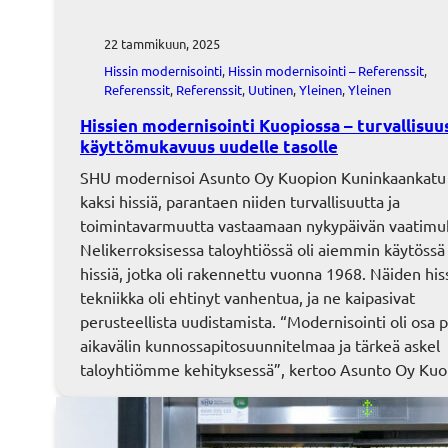
22 tammikuun, 2025
Hissin modernisointi
, 
Hissin modernisointi – Referenssit
, 
Referenssit
, 
Referenssit
, 
Uutinen
, 
Yleinen
, 
Yleinen
Hissien modernisointi Kuopiossa – turvallisuus
käyttömukavuus uudelle tasolle
SHU modernisoi Asunto Oy Kuopion Kuninkaankatu
kaksi hissiä, parantaen niiden turvallisuutta ja
toimintavarmuutta vastaamaan nykypäivän vaatimuk
Nelikerroksisessa taloyhtiössä oli aiemmin käytössä
hissiä, jotka oli rakennettu vuonna 1968. Näiden his
tekniikka oli ehtinyt vanhentua, ja ne kaipasivat
perusteellista uudistamista. “Modernisointi oli osa 
aikavälin kunnossapitosuunnitelmaa ja tärkeä askel
taloyhtiömme kehityksessä”, kertoo Asunto Oy Ku