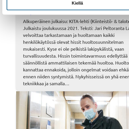
Kiellä
Ennakoiva hissihuolto ehkäisee yllättävät ong
korjauskustannukset
Alkuperäinen julkaisu: KITA-lehti (Kiinteistö- & talot
Julkaistu joulukuussa 2021. Teksti: Jari Peltoranta L
velvoittaa tarkastamaan ja huoltamaan kaikki
henkilökäytössä olevat hissit huoltosuunnitelman
mukaisesti. Kyse ei ole pelkistä lakipykälistä, vaan
turvallisuudesta. Hissin toimintavarmuus edellyttää
säännöllistä ammattilaisen tekemää huoltoa. Huolt
kannattaa ennakoida, jolloin ongelmat voidaan ehkäi
ennen niiden syntymistä. Nykyhisseissä on yhä e
tekniikkaa ja samalla…