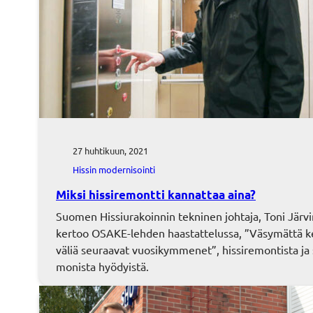
27 huhtikuun, 2021
Hissin modernisointi
Miksi hissiremontti kannattaa aina?
Suomen Hissiurakoinnin tekninen johtaja, Toni Järv
kertoo OSAKE-lehden haastattelussa, ”Väsymättä k
väliä seuraavat vuosikymmenet”, hissiremontista ja
monista hyödyistä.