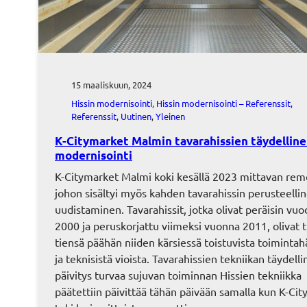
15 maaliskuun, 2024
Hissin modernisointi
, 
Hissin modernisointi – Referenssit
, 
Referenssit
, 
Uutinen
, 
Yleinen
K-Citymarket Malmin tavarahissien täydellin
modernisointi
K-Citymarket Malmi koki kesällä 2023 mittavan rem
johon sisältyi myös kahden tavarahissin perusteelli
uudistaminen. Tavarahissit, jotka olivat peräisin vuo
2000 ja peruskorjattu viimeksi vuonna 2011, olivat t
tiensä päähän niiden kärsiessä toistuvista toimintahä
ja teknisistä vioista. Tavarahissien tekniikan täydell
päivitys turvaa sujuvan toiminnan Hissien tekniikka
päätettiin päivittää tähän päivään samalla kun K-Ci