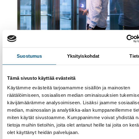
Suostumus
Yksityiskohdat
Tiet
4 helmikuun, 2022
Hissihuolto
, 
Hissin modernisointi
, 
Huoltosopimus
Tämä sivusto käyttää evästeitä
Miten minimoida hissin turvallisuusriskit?
Käytämme evästeitä tarjoamamme sisällön ja mainosten
Suomessa on noin 60 000 hissiä, joista vanhimmat 
räätälöimiseen, sosiaalisen median ominaisuuksien tukemise
valmistettu 1920-luvulla. Kun puhutaan hissien elin
kävijämäärämme analysoimiseen. Lisäksi jaamme sosiaalis
ja turvallisuudesta, mitä sillä tarkoitetaan, kun laitt
median, mainosalan ja analytiikka-alan kumppaneillemme tieto
ikähaitari on yli 100 vuotta? Mitkä ovat suurimmat
miten käytät sivustoamme. Kumppanimme voivat yhdistää nä
turvallisuusriskit ja mitä tulee ensisijaisesti huomioi
tietoja muihin tietoihin, joita olet antanut heille tai joita on ker
tulevaisuudessa? Nykypäivän hissimääräykset, hissi
olet käyttänyt heidän palvelujaan.
varustetaso, tekniikka ja turvalaitteet ovat kehittyn