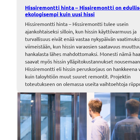
Hissiremontti hinta – Hissiremontti on edullis
ekologisempi kuin uusi hissi
Hissiremontti hinta – Hissiremontti tulee usein
ajankohtaiseksi silloin, kun hissin käyttövarmuus ja
turvallisuus eivät enää vastaa nykypäivän vaatimuksii
viimeistään, kun hissin varaosien saatavuus muuttu
hankalasta lähes mahdottomaksi. Monesti nämä haa
saavat myös hissin ylläpitokustannukset nousemaan
Hissiremontti eli hissin peruskorjaus on hankkeena 
kuin taloyhtiön muut suuret remontit. Projektin
toteutukseen on olemassa useita vaihtoehtoja rii