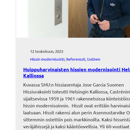
12 toukokuun, 2023
Hissin modernisointi
, 
Referenssit
, 
Uutinen
Huippuharvinaisten hissien modernisointi Hel
Kalliossa
Kuvassa SHU:n hissiasentaja Jose Garcia Suomen
Hissiurakointi toteutti Helsingin Kalliossa, Castrénin
sijaitsevissa 1959 ja 1961 rakennetuissa kiinteistöis
hissin modernisoinnin. Hissit ovat erittäin harvinais
laatuaan. Hissit rakensi alun perin Asennustarvike O
sittemmin ostettiin pois markkinoilta. Kaksi hisseist
veräjähissejä ja kaksi kääntöovellisia. Yli 60-vuotiaat