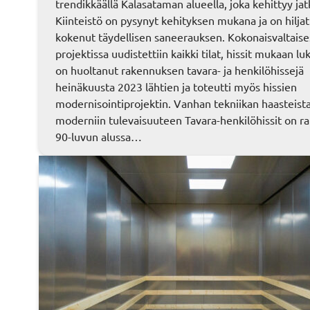
trendikkäällä Kalasataman alueella, joka kehittyy jat
Kiinteistö on pysynyt kehityksen mukana ja on hiljat
kokenut täydellisen saneerauksen. Kokonaisvaltaise
projektissa uudistettiin kaikki tilat, hissit mukaan l
on huoltanut rakennuksen tavara- ja henkilöhissejä
heinäkuusta 2023 lähtien ja toteutti myös hissien
modernisointiprojektin. Vanhan tekniikan haasteist
moderniin tulevaisuuteen Tavara-henkilöhissit on r
90-luvun alussa…