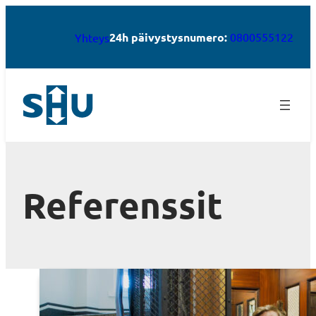
24h päivystysnumero:
0800555122
Yhteys
Referenssit