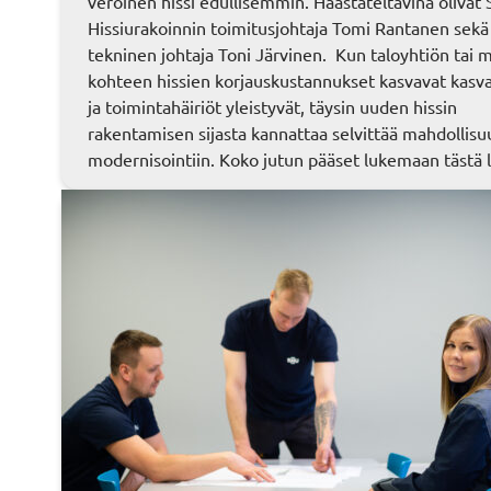
veroinen hissi edullisemmin. Haastateltavina oliva
Hissiurakoinnin toimitusjohtaja Tomi Rantanen sekä
tekninen johtaja Toni Järvinen. Kun taloyhtiön tai
kohteen hissien korjauskustannukset kasvavat kasv
ja toimintahäiriöt yleistyvät, täysin uuden hissin
rakentamisen sijasta kannattaa selvittää mahdollisuu
modernisointiin. Koko jutun pääset lukemaan tästä l