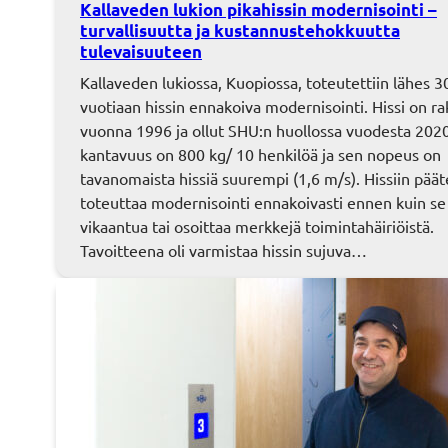
Kallaveden lukion pikahissin modernisointi –
turvallisuutta ja kustannustehokkuutta
tulevaisuuteen
Kallaveden lukiossa, Kuopiossa, toteutettiin lähes 3
vuotiaan hissin ennakoiva modernisointi. Hissi on r
vuonna 1996 ja ollut SHU:n huollossa vuodesta 2020
kantavuus on 800 kg/ 10 henkilöä ja sen nopeus on
tavanomaista hissiä suurempi (1,6 m/s). Hissiin päät
toteuttaa modernisointi ennakoivasti ennen kuin se 
vikaantua tai osoittaa merkkejä toimintahäiriöistä.
Tavoitteena oli varmistaa hissin sujuva…