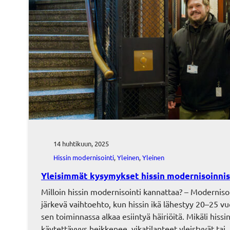
14 huhtikuun, 2025
Hissin modernisointi
, 
Yleinen
, 
Yleinen
Yleisimmät kysymykset hissin modernisoinnis
Milloin hissin modernisointi kannattaa? – Moderniso
järkevä vaihtoehto, kun hissin ikä lähestyy 20–25 vu
sen toiminnassa alkaa esiintyä häiriöitä. Mikäli hissi
käytettävyys heikkenee, vikatilanteet yleistyvät tai