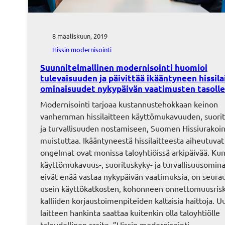
8 maaliskuun, 2019
Hissin modernisointi
Suunnitelmallinen modernisointi huomioi
tulevaisuuden ja päivittää ikääntyneen hissil
ominaisuudet nykypäivän vaatimusten tasolle
Modernisointi tarjoaa kustannustehokkaan keinon
vanhemman hissilaitteen käyttömukavuuden, suori
ja turvallisuuden nostamiseen, Suomen Hissiurakoin
muistuttaa. Ikääntyneestä hissilaitteesta aiheutuvat
ongelmat ovat monissa taloyhtiöissä arkipäivää. Kun
käyttömukavuus-, suorituskyky- ja turvallisuusomin
eivät enää vastaa nykypäivän vaatimuksia, on seura
usein käyttökatkosten, kohonneen onnettomuusrisk
kalliiden korjaustoimenpiteiden kaltaisia haittoja. 
laitteen hankinta saattaa kuitenkin olla taloyhtiölle
taloudellinen rasite. ”Hissin modernisointi…