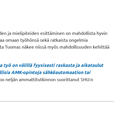
iden ja mielipiteiden esittäminen on mahdollista hyvin
uttaa omaan työhönsä sekä ratkaista ongelmia
mutta Tuomas näkee niissä myös mahdollisuuden kehittää
 työ on välillä fyysisesti raskasta ja aikataulut
llisia AMK-opintoja sähköautomaation tai
too neljän ammattitutkinnon suorittanut SHU:n