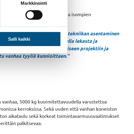
Markkinointi
ntajaksi. Projektiluonteinen työ ja isompien
en.
uvaa ongelmanratkaisua. Uuden tekniikan asentaminen
Salli kaikki
oin on. Työkalut voivat vaihdella lekasta ja
errata lähtötilannetta valmiiseen projektiin ja
u vanhaa tyyliä kunnioittaen.”
 vanhaa, 5000 kg kuormitettavuudella varustettua
ja monissa kerroksissa. Sekä uuden että vanhan koneiston
stamaton aikataulu sekä korkeat toimintavarmuusvaatimukset
erittäin palkitsevaa.