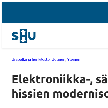
Urapolku ja henkilöstö
, 
Uutinen
, 
Yleinen
Elektroniikka-, s
hissien moderniso