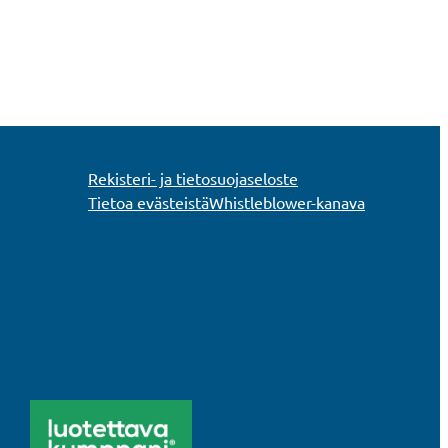
Rekisteri- ja tietosuojaseloste
Tietoa evästeistä
Whistleblower-kanava