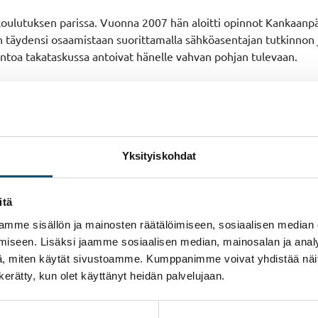
koulutuksen parissa. Vuonna 2007 hän aloitti opinnot Kankaanpä
 täydensi osaamistaan suorittamalla sähköasentajan tutkinnon 
ntoa takataskussa antoivat hänelle vahvan pohjan tulevaan.
usautomaatiosta
Yksityiskohdat
sennuksessa ja keskus kokoonpanossa, missä hän vastasi mm. i
tta teollisuusautomaation kunnossapidossa, huollossa, vianhaus
aamista.
itä
mme sisällön ja mainosten räätälöimiseen, sosiaalisen median
iseen. Lisäksi jaamme sosiaalisen median, mainosalan ja analy
ointiasentajaksi
, miten käytät sivustoamme. Kumppanimme voivat yhdistää näitä t
n kerätty, kun olet käyttänyt heidän palvelujaan.
hissiasentajana heinäkuussa 2021. Työnkuvaan kuului mm. hissien