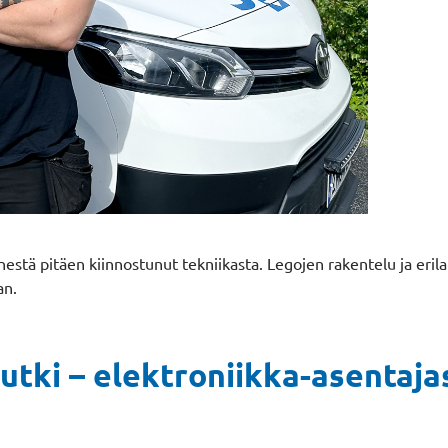
estä pitäen kiinnostunut tekniikasta. Legojen rakentelu ja erila
an.
tki – elektroniikka-asentajas