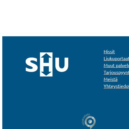
Hissit
Liukuportaa
Muut palvel
Tarjouspyyn
Meistä
Yhteystiedo