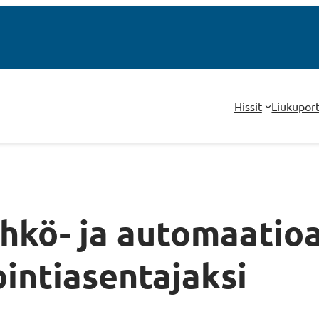
Hissit
Liukupor
ähkö- ja automaatio
intiasentajaksi