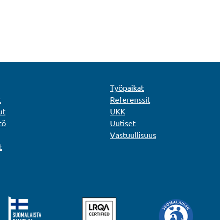
Työpaikat
t
Referenssit
ut
UKK
tö
Uutiset
Vastuullisuus
t