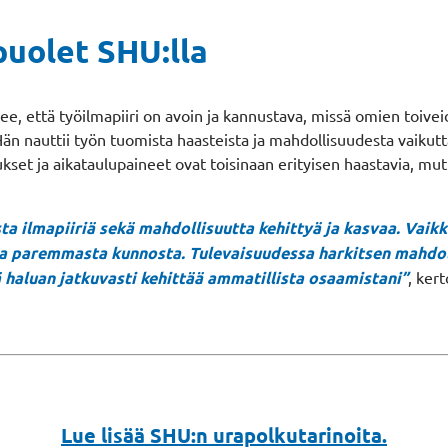
puolet SHU:lla
ee, että työilmapiiri on avoin ja kannustava, missä omien toive
. Hän nauttii työn tuomista haasteista ja mahdollisuudesta vaik
ukset ja aikataulupaineet ovat toisinaan erityisen haastavia, 
a ilmapiiriä sekä mahdollisuutta kehittyä ja kasvaa. Vaikka
a ja paremmasta kunnosta. Tulevaisuudessa harkitsen mahdo
 haluan jatkuvasti kehittää ammatillista osaamistani”
, ker
Lue lisää SHU:n urapolkutarinoita.