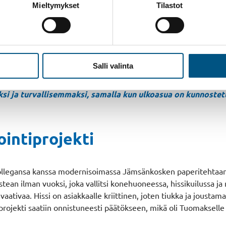
a, josta hän valmistui toukokuussa 2023.
Mieltymykset
Tilastot
usta lähtien ja hän siirtyikin SHU:lla nopeasti modernisointiase
a, sillä niissä näkee konkreettisesti ja välittömästi työnsä jälj
uolisia ja vaihtelevia, mikä tekee työstä mielekästä jatk
Salli valinta
tavarmasti vaatii luovuutta, sillä valmiita ratkaisuja harv
 tarjoaa mahdollisuuden tehdä monenlaista. On palkitsevaa v
i ja turvallisemmaksi, samalla kun ulkoasua on kunnostett
intiprojekti
 kollegansa kanssa modernisoimassa Jämsänkosken paperitehtaan
ostean ilman vuoksi, joka vallitsi konehuoneessa, hissikuilussa 
ti vaativaa. Hissi on asiakkaalle kriittinen, joten tiukka ja jou
 projekti saatiin onnistuneesti päätökseen, mikä oli Tuomakselle 