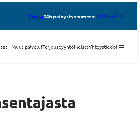
24h päivystysnumero:
0800555122
Yhteys
taat
Muut palvelut
Tarjouspyyntö
Meistä
Yhteystiedot
asentajasta