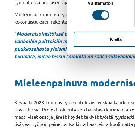
työn ohessa hissiasentajan ammattitutkinnon Taitotaloss
Välttämätön
valinta
Modernisointipuolen työt alkoivat kiinnostaa Tuomasta al
kokonaisuuksien rakentaminen tuntuivat hänestä luontevilt
“Modernisointitöissä työvaiheet ovat erittäin monip
Kiellä
vanhoihin puitteisiin määräysten mukaisesti ja toimin
puukkosahasta yleismittariin ja piirikaavioon, mikä
huomata, miten hissin toiminta on saatu sulavammaks
Mieleenpainuva moderniso
Keväällä 2023 Tuomas työskenteli viisi viikkoa kahden
tavarahissiä. Projekti oli erityisen haastava kuuman ja k
massiiviset osat ja järeät köydet tekivät työstä fyysises
lisäsivät työhön painetta. Kaikista haasteista huolimatta