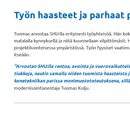
Työn haasteet ja parhaat 
Tuomas arvostaa SHU:lla erityisesti työyhteisöä. Hän kok
matalalla kynnyksellä ja niitä kuunnellaan vilpittömästi
projektiluonteisessa ympäristössä. Työn fyysiset vaatim
itseään.
“Arvostan SHU:lla rentoa, avointa ja vuorovaikutteist
tiukkoja, nautin samalla niiden tuomista haasteist
konetekniikan parissa monimuotototeutuksena, sillä
modernisointiasentaja Tuomas Kulju.