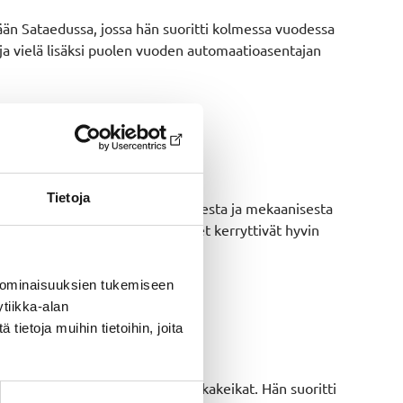
än Sataedussa, jossa hän suoritti kolmessa vuodessa
ja vielä lisäksi puolen vuoden automaatioasentajan
Tietoja
sojen sähkökeskusten johdotuksesta ja mekaanisesta
sa ja asennuksissa. Nämä vuodet kerryttivät hyvin
 ominaisuuksien tukemiseen
tiikka-alan
ietoja muihin tietoihin, joita
 huolto- ja korjaustyöt sekä vikakeikat. Hän suoritti