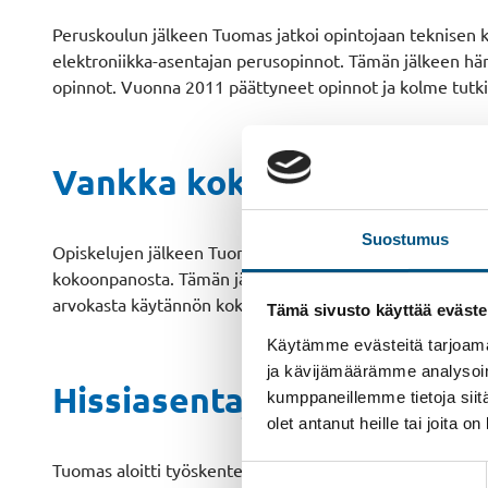
Peruskoulun jälkeen Tuomas jatkoi opintojaan teknisen 
elektroniikka-asentajan perusopinnot. Tämän jälkeen hän
opinnot. Vuonna 2011 päättyneet opinnot ja kolme tutki
Vankka kokemus teollisu
Suostumus
Opiskelujen jälkeen Tuomas hankki kokemusta kojeistoa
kokoonpanosta. Tämän jälkeen hän työskenteli kuusi vuo
arvokasta käytännön kokemusta ja syvällistä teknistä os
Tämä sivusto käyttää eväste
Käytämme evästeitä tarjoama
ja kävijämäärämme analysoim
Hissiasentajasta modernis
kumppaneillemme tietoja siitä
olet antanut heille tai joita o
Tuomas aloitti työskentelyn SHU:lla Tampereen tiimissä 
Suostumuksen