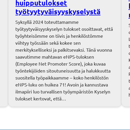
huipputulokset
työtyytyväisyyskyselystä
Syksyllä 2024 toteuttamamme
työtyytyväisyyskyselyn tulokset osoittavat, että
työyhteisömme on tiivis ja henkilöstömme
viihtyy työssään sekä kokee sen
merkitykselliseksi ja palkitsevaksi. Tänä vuonna
saavutimme mahtavan eNPS-tuloksen
(Employee Net Promoter Score), joka kuvaa
työntekijöiden sitoutuneisuutta ja halukkuutta
suositella työpaikkaamme – koko henkilöstön
eNPS-luku on huikea 71! Avoin ja kannustava
ilmapiiri luo turvallisen työympäristön Kyselyn
tulokset kertovat, että…