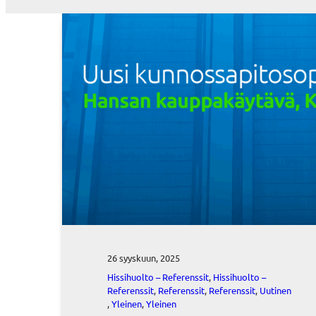
26 syyskuun, 2025
Hissihuolto – Referenssit
, 
Hissihuolto –
Referenssit
, 
Referenssit
, 
Referenssit
, 
Uutinen
, 
Yleinen
, 
Yleinen