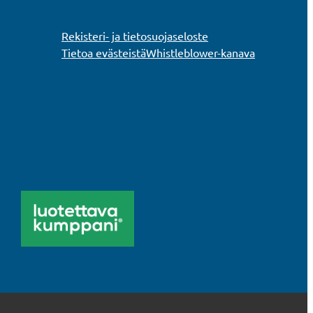
Rekisteri- ja tietosuojaseloste
Tietoa evästeistä
Whistleblower-kanava