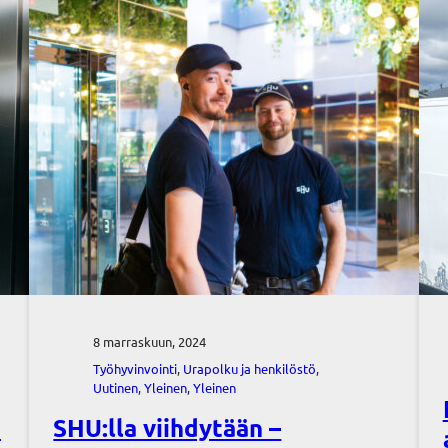
8 marraskuun, 2024
Työhyvinvointi
, 
Urapolku ja henkilöstö
, 
Uutinen
, 
Yleinen
, 
Yleinen
ä
SHU:lla viihdytään –