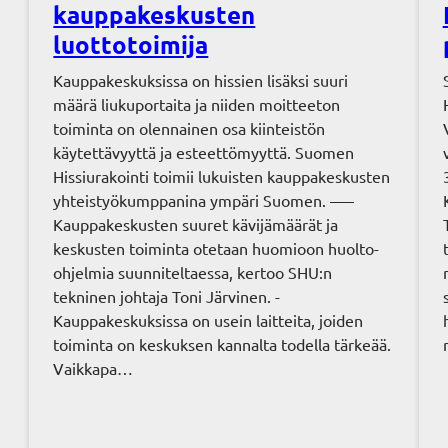
kauppakeskusten
luottotoimija
Kauppakeskuksissa on hissien lisäksi suuri
määrä liukuportaita ja niiden moitteeton
toiminta on olennainen osa kiinteistön
käytettävyyttä ja esteettömyyttä. Suomen
Hissiurakointi toimii lukuisten kauppakeskusten
yhteistyökumppanina ympäri Suomen. —–
Kauppakeskusten suuret kävijämäärät ja
keskusten toiminta otetaan huomioon huolto-
ohjelmia suunniteltaessa, kertoo SHU:n
tekninen johtaja Toni Järvinen. -
Kauppakeskuksissa on usein laitteita, joiden
toiminta on keskuksen kannalta todella tärkeää.
Vaikkapa…