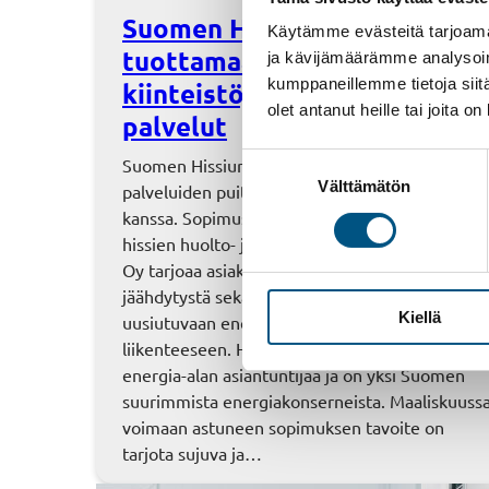
Suomen Hissiurakointi Oy
Käytämme evästeitä tarjoama
tuottamaan Helen-konsernin
ja kävijämäärämme analysoim
kumppaneillemme tietoja siitä
kiinteistöjen hissien tekniset
olet antanut heille tai joita o
palvelut
Suostumuksen
Suomen Hissiurakointi on solminut teknisten
Välttämätön
valinta
palveluiden puitesopimuksen Helen-konsernin
kanssa. Sopimus koskee Helenin voimalaitoste
hissien huolto- ja kunnossapitopalveluita. Hele
Oy tarjoaa asiakkailleen sähköä, lämpöä ja
jäähdytystä sekä ratkaisuja alueelliseen ja
Kiellä
uusiutuvaan energiaan sekä sähköiseen
liikenteeseen. Helen-konserni työllistää yli 700
energia-alan asiantuntijaa ja on yksi Suomen
suurimmista energiakonserneista. Maaliskuuss
voimaan astuneen sopimuksen tavoite on
tarjota sujuva ja…