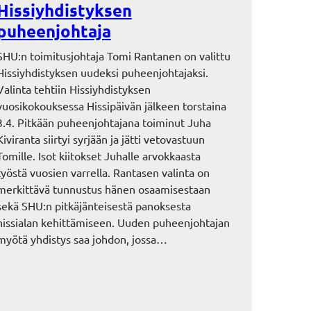
Hissiyhdistyksen
puheenjohtaja
SHU:n toimitusjohtaja Tomi Rantanen on valittu
Hissiyhdistyksen uudeksi puheenjohtajaksi.
Valinta tehtiin Hissiyhdistyksen
vuosikokouksessa Hissipäivän jälkeen torstaina
3.4. Pitkään puheenjohtajana toiminut Juha
Kiviranta siirtyi syrjään ja jätti vetovastuun
Tomille. Isot kiitokset Juhalle arvokkaasta
työstä vuosien varrella. Rantasen valinta on
merkittävä tunnustus hänen osaamisestaan
sekä SHU:n pitkäjänteisestä panoksesta
hissialan kehittämiseen. Uuden puheenjohtajan
myötä yhdistys saa johdon, jossa…