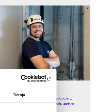
22 tammikuun, 2025
Tietoja
Hissin modernisointi
, 
Hissin modernisointi –
Referenssit
, 
Referenssit
, 
Referenssit
, 
Uutinen
, 
Yleinen
, 
Yleinen