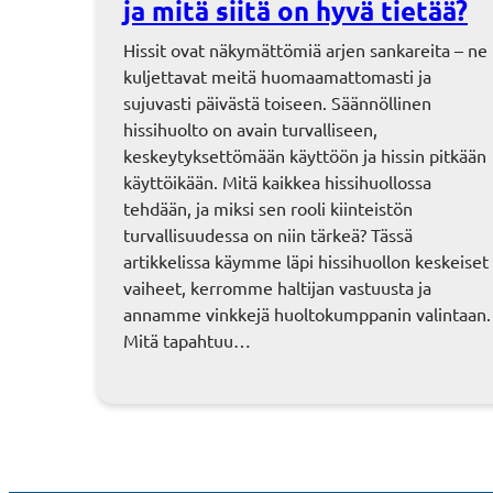
ja mitä siitä on hyvä tietää?
Hissit ovat näkymättömiä arjen sankareita – ne
kuljettavat meitä huomaamattomasti ja
sujuvasti päivästä toiseen. Säännöllinen
hissihuolto on avain turvalliseen,
keskeytyksettömään käyttöön ja hissin pitkään
käyttöikään. Mitä kaikkea hissihuollossa
tehdään, ja miksi sen rooli kiinteistön
turvallisuudessa on niin tärkeä? Tässä
artikkelissa käymme läpi hissihuollon keskeiset
vaiheet, kerromme haltijan vastuusta ja
annamme vinkkejä huoltokumppanin valintaan.
Mitä tapahtuu…