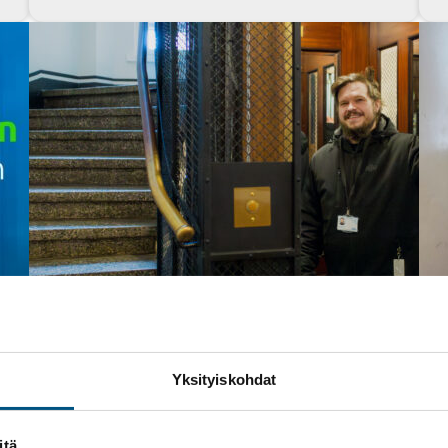
14 huhtikuun, 2025
Yksityiskohdat
Hissin modernisointi
, 
Yleinen
, 
Yleinen
Yleisimmät kysymykset
itä