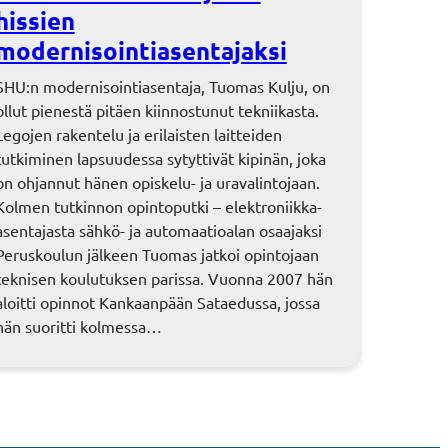
hissien
modernisointiasentajaksi
SHU:n modernisointiasentaja, Tuomas Kulju, on
ollut pienestä pitäen kiinnostunut tekniikasta.
Legojen rakentelu ja erilaisten laitteiden
tutkiminen lapsuudessa sytyttivät kipinän, joka
on ohjannut hänen opiskelu- ja uravalintojaan.
Kolmen tutkinnon opintoputki – elektroniikka-
asentajasta sähkö- ja automaatioalan osaajaksi
Peruskoulun jälkeen Tuomas jatkoi opintojaan
teknisen koulutuksen parissa. Vuonna 2007 hän
aloitti opinnot Kankaanpään Sataedussa, jossa
hän suoritti kolmessa…