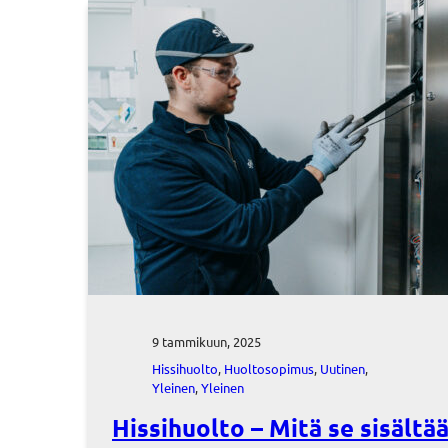
9 tammikuun, 2025
Hissihuolto
, 
Huoltosopimus
, 
Uutinen
, 
Yleinen
, 
Yleinen
Hissihuolto – Mitä se sisältä