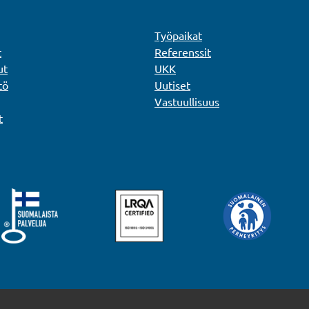
Työpaikat
t
Referenssit
ut
UKK
tö
Uutiset
Vastuullisuus
t