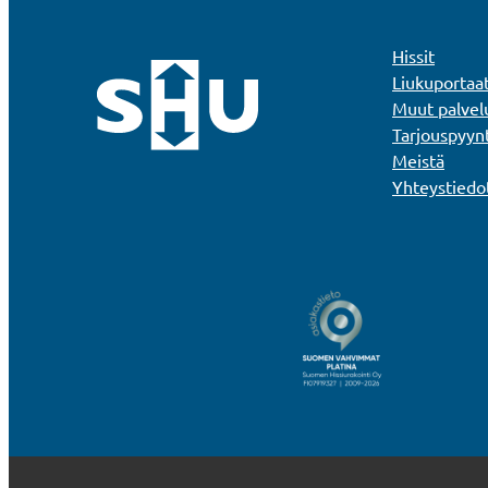
Hissit
Liukuportaa
Muut palvel
Tarjouspyyn
Meistä
Yhteystiedo