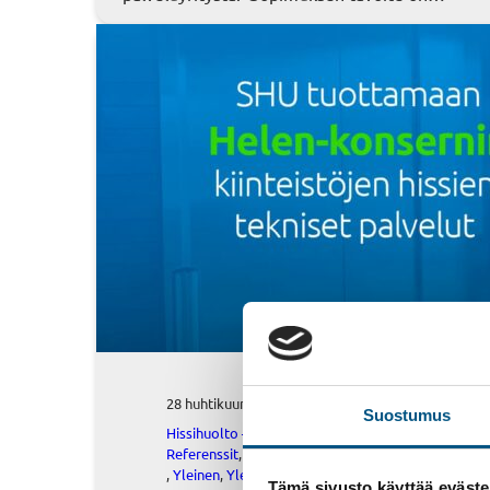
28 huhtikuun, 2025
Suostumus
Hissihuolto – Referenssit
, 
Hissihuolto –
Referenssit
, 
Referenssit
, 
Referenssit
, 
Uutinen
, 
Yleinen
, 
Yleinen
Tämä sivusto käyttää eväste