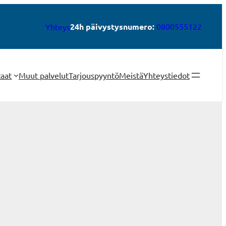
24h päivystysnumero:
0800555122
Yhteys
taat
Muut palvelut
Tarjouspyyntö
Meistä
Yhteystiedot