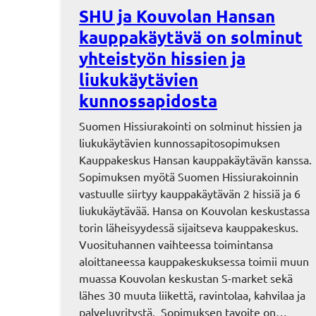
SHU ja Kouvolan Hansan
kauppakäytävä on solminut
yhteistyön hissien ja
liukukäytävien
kunnossapidosta
Suomen Hissiurakointi on solminut hissien ja
liukukäytävien kunnossapitosopimuksen
Kauppakeskus Hansan kauppakäytävän kanssa.
Sopimuksen myötä Suomen Hissiurakoinnin
vastuulle siirtyy kauppakäytävän 2 hissiä ja 6
liukukäytävää. Hansa on Kouvolan keskustassa
torin läheisyydessä sijaitseva kauppakeskus.
Vuosituhannen vaihteessa toimintansa
aloittaneessa kauppakeskuksessa toimii muun
muassa Kouvolan keskustan S-market sekä
lähes 30 muuta liikettä, ravintolaa, kahvilaa ja
palveluyritystä. Sopimuksen tavoite on…