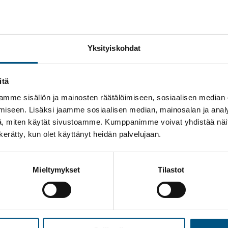
Yksityiskohdat
ortaita ja niiden moitteeton toiminta on olennainen osa kiintei
itä
styökumppanina ympäri Suomen.
mme sisällön ja mainosten räätälöimiseen, sosiaalisen median
iseen. Lisäksi jaamme sosiaalisen median, mainosalan ja analy
, miten käytät sivustoamme. Kumppanimme voivat yhdistää näitä t
n kerätty, kun olet käyttänyt heidän palvelujaan.
inta otetaan huomioon huolto-ohjelmia suunniteltaessa, kertoo
 keskuksen kannalta todella tärkeää. Vaikkapa autohallista ylös 
i täytyy huolehtia jo etukäteen kuluvien osien vaihdosta.
Mieltymykset
Tilastot
istössä käy vuosittain yhtä paljon kävijöitä kuin vilkkaassa kau
tain jopa yli 24 miljoonaa asiakasta, joten hissit ja liukuporta
 nimenomaan kauppakeskuksille?