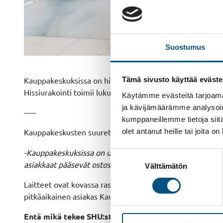
Suostumus
Kauppakeskuksissa on hissien lisäksi suuri määrä liukup
Tämä sivusto käyttää eväste
Hissiurakointi toimii lukuisten kauppakeskusten yhtei
Käytämme evästeitä tarjoama
ja kävijämäärämme analysoim
—–
kumppaneillemme tietoja siitä
olet antanut heille tai joita o
Kauppakeskusten suuret kävijämäärät ja keskusten toim
-Kauppakeskuksissa on usein laitteita, joiden toiminta on
Suostumuksen
asiakkaat pääsevät ostoskärryjen kanssa kauppaan. Lisäks
Välttämätön
valinta
Laitteet ovat kovassa rasituksessa, sillä harvassa kiinte
pitkäaikainen asiakas Kauppakeskus Kamppi palvelee vuosit
Entä mikä tekee SHU:sta oivan yhteistyökumppanin