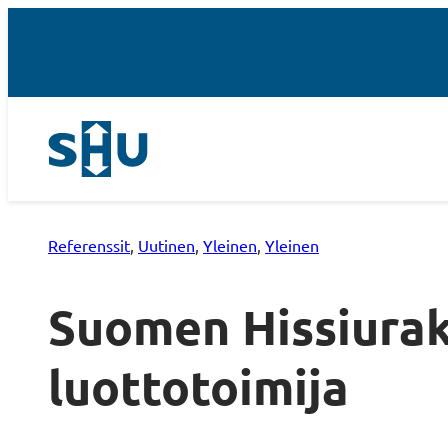
Referenssit
, 
Uutinen
, 
Yleinen
, 
Yleinen
Suomen Hissiurak
luottotoimija