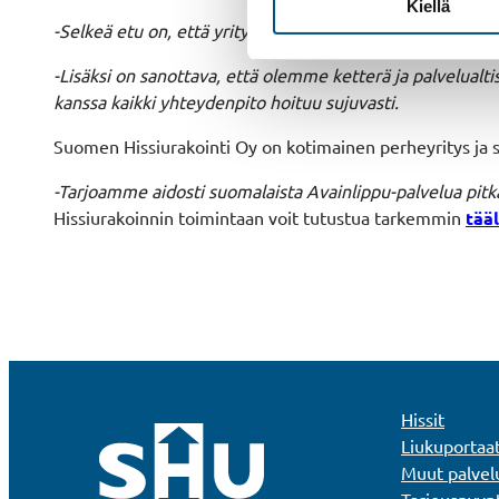
Kiellä
-Selkeä etu on, että yrityksellämme on tietotaito hoita
-Lisäksi on sanottava, että olemme ketterä ja palvelualt
kanssa kaikki yhteydenpito hoituu sujuvasti.
Suomen Hissiurakointi Oy on kotimainen perheyritys ja 
-Tarjoamme aidosti suomalaista Avainlippu-palvelua pit
Hissiurakoinnin toimintaan voit tutustua tarkemmin
tääl
Hissit
Liukuportaa
Muut palvel