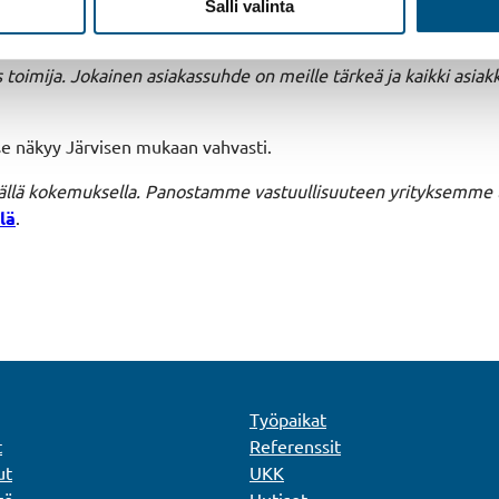
Salli valinta
a kaiken merkkiset laitteet puolueettomasti, koska emme edusta
is toimija. Jokainen asiakassuhde on meille tärkeä ja kaikki as
se näkyy Järvisen mukaan vahvasti.
källä kokemuksella. Panostamme vastuullisuuteen yrityksemme to
lä
.
Työpaikat
t
Referenssit
ut
UKK