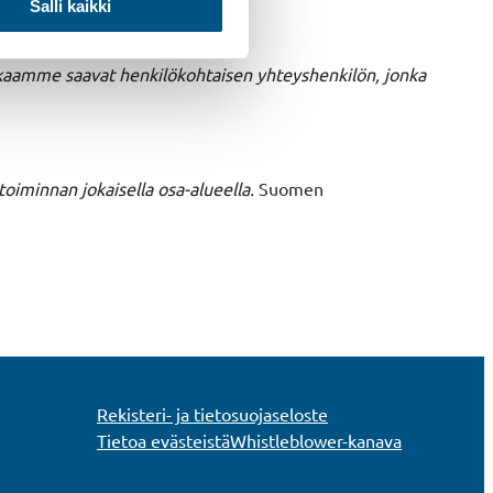
Salli kaikki
 mitään suurta valmistajaa.
iakkaamme saavat henkilökohtaisen yhteyshenkilön, jonka
iminnan jokaisella osa-alueella.
Suomen
Rekisteri- ja tietosuojaseloste
Tietoa evästeistä
Whistleblower-kanava