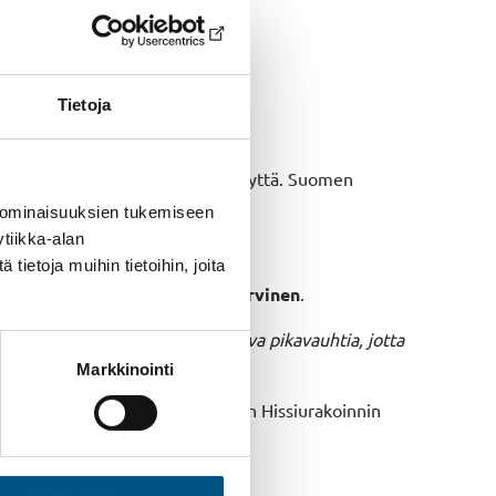
Tietoja
stön käytettävyyttä ja esteettömyyttä. Suomen
 ominaisuuksien tukemiseen
tiikka-alan
ietoja muihin tietoihin, joita
 SHU:n tekninen johtaja
Toni Järvinen
.
johtava liukukäytävä on korjattava pikavauhtia, jotta
Markkinointi
ppakeskuksessa. Esimerkiksi Suomen Hissiurakoinnin
at ovat toden teolla käytössä.