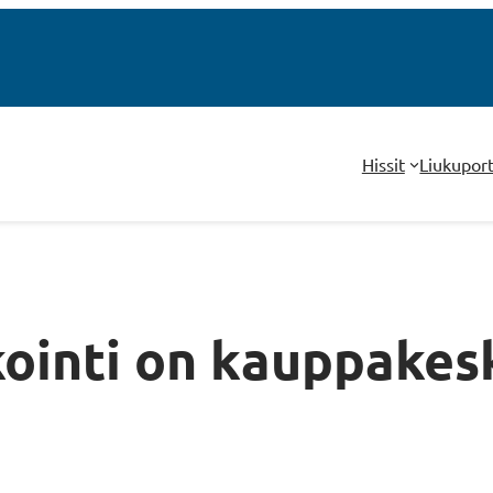
Hissit
Liukupor
ointi on kauppakes