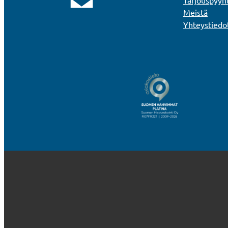
Tarjouspyyn
Meistä
Yhteystiedo