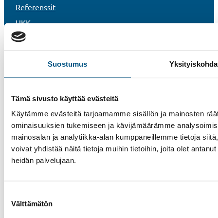
Referenssit
UKK
Uutiset
Vastuullisuus
Suostumus
Yksityiskohda
Rekisteri- ja tietosuojaseloste
Tietoa evästeistä
Tämä sivusto käyttää evästeitä
Whistleblower-kanava
Käytämme evästeitä tarjoamamme sisällön ja mainosten räät
ominaisuuksien tukemiseen ja kävijämäärämme analysoimise
mainosalan ja analytiikka-alan kumppaneillemme tietoja si
voivat yhdistää näitä tietoja muihin tietoihin, joita olet antanut 
heidän palvelujaan.
Suostumuksen
Välttämätön
valinta