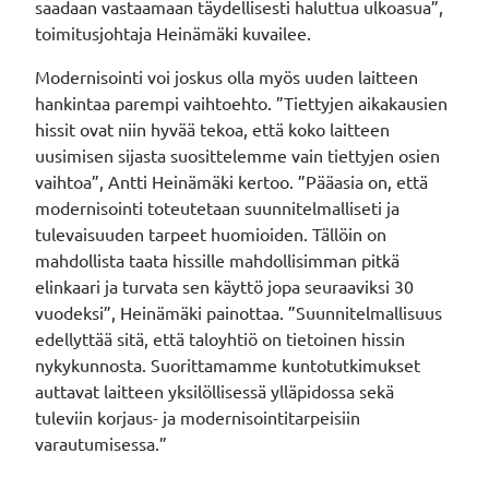
saadaan vastaamaan täydellisesti haluttua ulkoasua”,
toimitusjohtaja Heinämäki kuvailee.
Modernisointi voi joskus olla myös uuden laitteen
hankintaa parempi vaihtoehto. ”Tiettyjen aikakausien
hissit ovat niin hyvää tekoa, että koko laitteen
uusimisen sijasta suosittelemme vain tiettyjen osien
vaihtoa”, Antti Heinämäki kertoo. ”Pääasia on, että
modernisointi toteutetaan suunnitelmalliseti ja
tulevaisuuden tarpeet huomioiden. Tällöin on
mahdollista taata hissille mahdollisimman pitkä
elinkaari ja turvata sen käyttö jopa seuraaviksi 30
vuodeksi”, Heinämäki painottaa. ”Suunnitelmallisuus
edellyttää sitä, että taloyhtiö on tietoinen hissin
nykykunnosta. Suorittamamme kuntotutkimukset
auttavat laitteen yksilöllisessä ylläpidossa sekä
tuleviin korjaus- ja modernisointitarpeisiin
varautumisessa.”