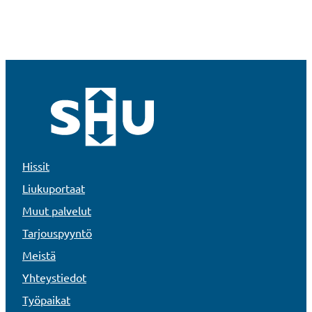
Hissit
Liukuportaat
Muut palvelut
Tarjouspyyntö
Meistä
Yhteystiedot
Työpaikat