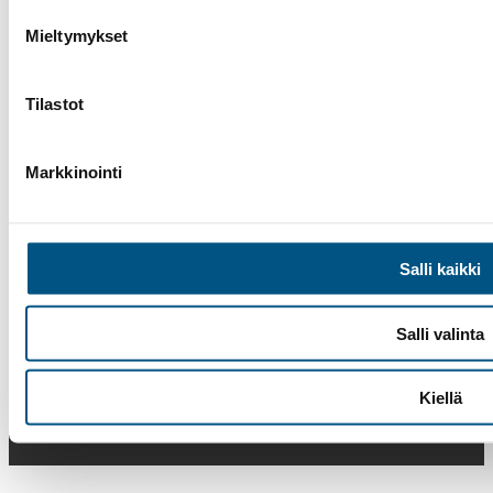
Mieltymykset
Tilastot
Markkinointi
Salli kaikki
Facebook
Instagram
LinkedIn
Salli valinta
Kiellä
Suomen Hissiurakointi Oy
©
2025
Sivusto Lenken