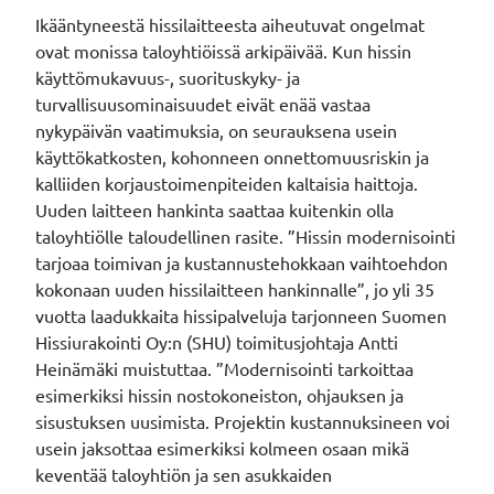
Ikääntyneestä hissilaitteesta aiheutuvat ongelmat
ovat monissa taloyhtiöissä arkipäivää. Kun hissin
käyttömukavuus-, suorituskyky- ja
turvallisuusominaisuudet eivät enää vastaa
nykypäivän vaatimuksia, on seurauksena usein
käyttökatkosten, kohonneen onnettomuusriskin ja
kalliiden korjaustoimenpiteiden kaltaisia haittoja.
Uuden laitteen hankinta saattaa kuitenkin olla
taloyhtiölle taloudellinen rasite. ”Hissin modernisointi
tarjoaa toimivan ja kustannustehokkaan vaihtoehdon
kokonaan uuden hissilaitteen hankinnalle”, jo yli 35
vuotta laadukkaita hissipalveluja tarjonneen Suomen
Hissiurakointi Oy:n (SHU) toimitusjohtaja Antti
Heinämäki muistuttaa. ”Modernisointi tarkoittaa
esimerkiksi hissin nostokoneiston, ohjauksen ja
sisustuksen uusimista. Projektin kustannuksineen voi
usein jaksottaa esimerkiksi kolmeen osaan mikä
keventää taloyhtiön ja sen asukkaiden