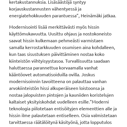
kertakustannuksia. Lisäsäästöjä syntyy
korjauskustannusten vähentyessä ja
energiatehokkuuden parantuessa”, Heinämäki jatkaa.
Modernisointi lisää merkittävästi myös hissin
käyttömukavuutta. Uusittu ohjaus ja nostokoneisto
saavat hissin kulkemaan pehmeästi varmistaen
samalla kerrostarkkuuden osumisen aina kohdalleen,
kun taas sisustuksen päivittäminen nostaa koko
kiinteistön viihtyisyystasoa. Turvallisuutta saadaan
haluttaessa parannettua korvaamalla vanhat
kääntöovet automatisoiduilla ovilla. Joskus
modernisoinnin tavoitteena on palauttaa vanhan
arvokiinteistön hissi alkuperäiseen loistoonsa ja
nostaa jalopuisten pintojen ja kauniiden koristelujen
kaltaiset yksityiskohdat uudelleen esille.”Moderni
teknologia piilotetaan entisöityjen elementtien alle ja
hissin ilme palautetaan entiselleen. Osia valmistetaan
tarvittaessa räätälöitynä käsityönä, jotta lopputulos