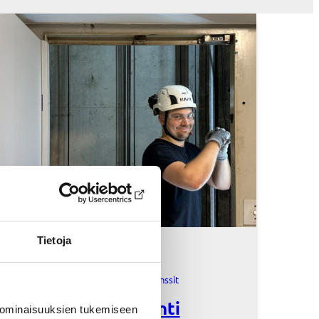
Tietoja
17 elokuun, 2020
Hissihuolto – Referenssit
, 
Referenssit
Suomen Hissiurakointi
 ominaisuuksien tukemiseen