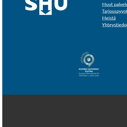
Muut palvel
Tarjouspyyn
Meistä
Yhteystiedo