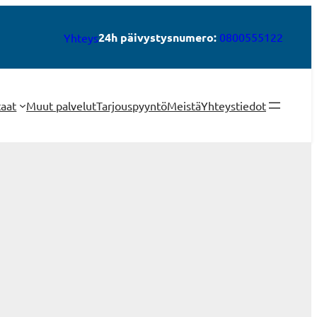
24h päivystysnumero:
0800555122
Yhteys
taat
Muut palvelut
Tarjouspyyntö
Meistä
Yhteystiedot