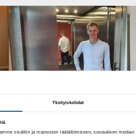
Yksityiskohdat
28 syyskuun, 2020
Hissihuolto
itä
Miksi hissejä huolletaan?
mme sisällön ja mainosten räätälöimiseen, sosiaalisen median