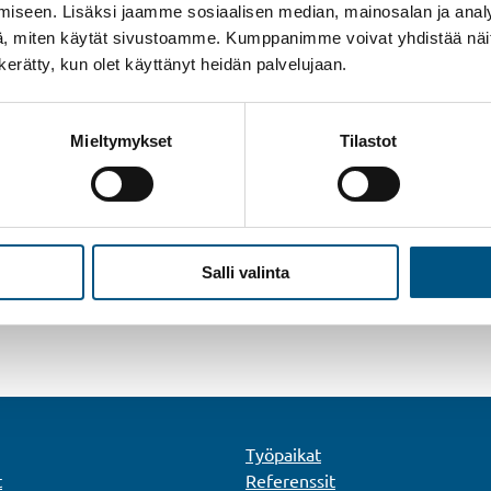
iseen. Lisäksi jaamme sosiaalisen median, mainosalan ja analy
Onko työlistallasi hissihuollon kilpailuttaminen?
, miten käytät sivustoamme. Kumppanimme voivat yhdistää näitä t
Oletko ehkä lykännyt sitä, koska et ole aivan
n kerätty, kun olet käyttänyt heidän palvelujaan.
varma, mistä nykyinen hinta koostuu ja koko
tehtävä tuntuu siksi sekavalta? Tiedätkö, mitä
pyytää ja minkälaista palvelua on mahdollista
Mieltymykset
Tilastot
saada? Anna meidän auttaa ja pyydä
vaihtoehtoinen tarjous, me kerromme selkeästi,
a
mitä meiltä saa rahan vastineeksi.
Salli valinta
Työpaikat
t
Referenssit