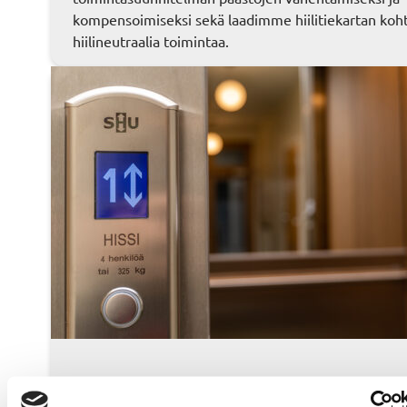
kompensoimiseksi sekä laadimme hiilitiekartan koht
hiilineutraalia toimintaa.
10 joulukuun, 2020
Hissihuolto
, 
Uutinen