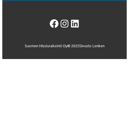
Facebook
Instagram
LinkedIn
Suomen Hissiurakointi Oy
©
2025
Sivusto Lenken