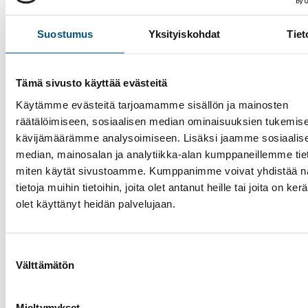
Mitä vastuullisuus tarkoittaa hissihuollossa?
Suostumus
Yksityiskohdat
Tiet
Vastuullisuus on maailmanlaajuisesti kasvava trendi,
yksilön toiminnassa, kuin liiketoiminnan palveluissa 
kehityksessä. Keskustelu ilmastonmuutoksesta,
Tämä sivusto käyttää evästeitä
kiertotaloudesta ja kestävästä kehityksestä käy ku
Käytämme evästeitä tarjoamamme sisällön ja mainosten
jonka myötä yhä useamman yksilön ja yrityksen toi
räätälöimiseen, sosiaalisen median ominaisuuksien tukemise
muuttunut vihreämmäksi ja arvoihin lukeutuu lähes
kävijämäärämme analysoimiseen. Lisäksi jaamme sosiaalis
myös vastuullisuus.
median, mainosalan ja analytiikka-alan kumppaneillemme tieto
miten käytät sivustoamme. Kumppanimme voivat yhdistää nä
tietoja muihin tietoihin, joita olet antanut heille tai joita on ker
olet käyttänyt heidän palvelujaan.
Suostumuksen
Välttämätön
valinta
Mieltymykset