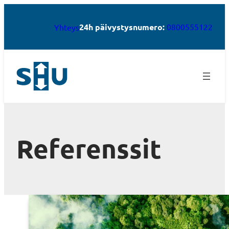
24h päivystysnumero:
0800555122
Yhteys
Referenssit