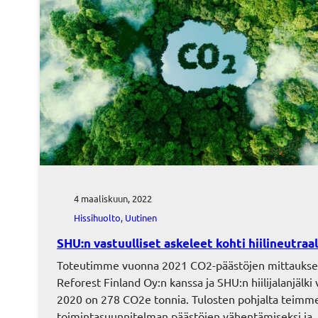
4 maaliskuun, 2022
Hissihuolto
, 
Uutinen
SHU:n vastuulliset askeleet kohti hiilineutraa
Toteutimme vuonna 2021 CO2-päästöjen mittauks
Reforest Finland Oy:n kanssa ja SHU:n hiilijalanjälki
2020 on 278 CO2e tonnia. Tulosten pohjalta teimm
toimintasuunnitelman päästöjen vähentämiseksi ja