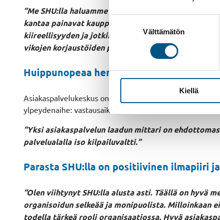
”Me SHU:lla haluamme antaa asiakkaalle parasta mahd
Suostumuksen
kantaa painavat kauppakassit kuudenteen kerroksee
Välttämätön
valinta
kiireellisyyden ja jotkin tapaukset vaativat sen, et
vikojen korjaustöiden priorisoinnissa asiakaspalvel
Huippunopeaa henkilökohtaista palvelua 
Kiellä
Asiakaspalvelukeskus on saanut vuosittain toteutettavassa
ylpeydenaihe: vastausaika, joka on ollut useana vuonna 
”Yksi asiakaspalvelun laadun mittari on ehdottomast
palvelualalla iso kilpailuvaltti.”
Parasta SHU:lla on positiivinen ilmapiiri 
”Olen viihtynyt SHU:lla alusta asti. Täällä on hyvä m
organisoidun selkeää ja monipuolista. Milloinkaan ei
todella tärkeä rooli organisaatiossa. Hyvä asiakaspal