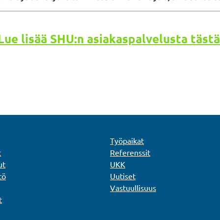
Lue lisää SHU:n asiakaspalvelusta tästä
Työpaikat
t
Referenssit
ut
UKK
tö
Uutiset
Vastuullisuus
t