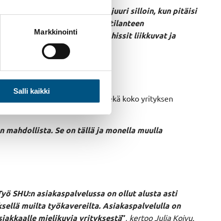
simerkiksi hissi ei toimi juuri silloin, kun pitäisi
un aikana. Otamme huomioon tilanteen
Markkinointi
yös kentällä kaikkensa, että hissit liikkuvat ja
Salli kaikki
sti kiitosta saa palveluasenne, sekä koko yrityksen
 mahdollista. Se on tällä ja monella muulla
Työ SHU:n asiakaspalvelussa on ollut alusta asti
sellä muilta työkavereilta. Asiakaspalvelulla on
asiakkaalle mielikuvia yrityksestä
”
, kertoo Julia Koivu.