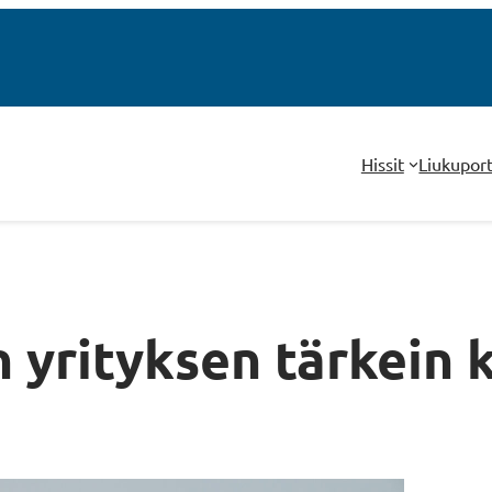
Hissit
Liukupor
 yrityksen tärkein k