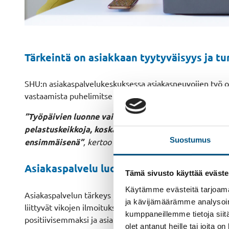
Tärkeintä on asiakkaan tyytyväisyys ja tu
SHU:n asiakaspalvelukeskuksessa asiakasneuvojien työ on
vastaamista puhelimitse ja sähköisesti, huolto- ja korjau
”Työpäivien luonne vaihtelee päivittäin. Välillä on h
pelastuskeikkoja, koska ne menevät kaiken muun tekem
Suostumus
ensimmäisenä”
, kertoo SHU:n asiakasneuvoja Julia Koi
Asiakaspalvelu luo mielikuvan yrityksest
Tämä sivusto käyttää eväste
Käytämme evästeitä tarjoama
Asiakaspalvelun tärkeys korostuu puhelimitse, sillä puh
ja kävijämäärämme analysoim
liittyvät vikojen ilmoituksiin, jolloin tilanteen asetelm
kumppaneillemme tietoja siitä
positiivisemmaksi ja asiakas on tyytyväinen saamaansa pa
olet antanut heille tai joita o