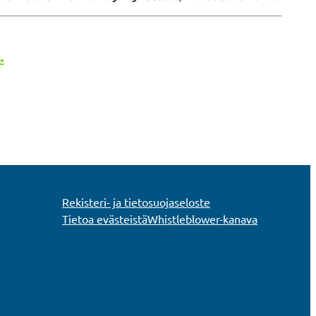
.
Rekisteri- ja tietosuojaseloste
Tietoa evästeistä
Whistleblower-kanava