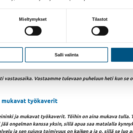
ollista palvelua. Ymmärrämme asiakkaiden harmituksen, jos e
n, ja pyrimme aina parantamaan asiakkaiden mieltä puhel
Mieltymykset
Tilastot
tä lähetämme asentajan heti paikalle. Asentajamme tekevät m
u tekee paljon yhteistyötä heidän kanssaan”
, kertoo Julia.
SHU:n asiakaspalvelussa
Salli valinta
 asiakastyytyväisyyskyselyssä aina hyvät arvostelut ja erityise
keskimäärin huimat kuusi sekuntia!
i vastausaika. Vastaamme tulevaan puheluun heti kun se on
ja mukavat työkaverit
eininki ja mukavat työkaverit. Töihin on aina mukava tulla. 
 jää ongelman kanssa yksin, sillä apua saa matalalla kynnyk
velu ja sen sujuva toimivuus on kaiken a ja o, sillä se luo 