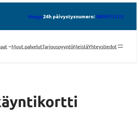
24h päivystysnumero:
0800555122
Yhteys
taat
Muut palvelut
Tarjouspyyntö
Meistä
Yhteystiedot
äyntikortti