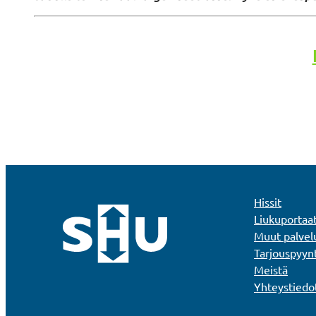
Hissit
Liukuportaa
Muut palvel
Tarjouspyyn
Meistä
Yhteystiedo