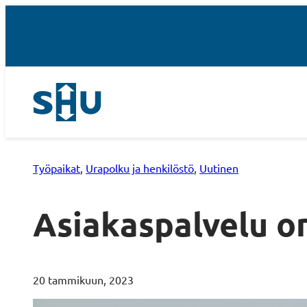
Työpaikat
, 
Urapolku ja henkilöstö
, 
Uutinen
Asiakaspalvelu on
20 tammikuun, 2023