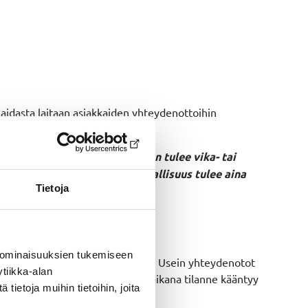
aidasta laitaan asiakkaiden yhteydenottoihin
uttaa paljon se, kuinka paljon tulee vika- tai
– heidän tyytyväisyys ja turvallisuus tulee aina
Tietoja
 ominaisuuksien tukemiseen
nen kohtaaminen yrityksen kanssa. Usein yhteydenotot
tiikka-alan
ja hedelmä onkin se, kun puhelun aikana tilanne kääntyy
ietoja muihin tietoihin, joita