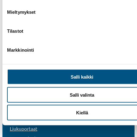
säännöllistä ja laitteen ominaisuudet yksilöidysti h
huoltoa, muistuttaa Suomen Hissiurakointi Oy (SHU)
Mieltymykset
vuotta alalla toimineena täyden palvelun hissitalona
tunnetun perheyrityksen toimintaperiaatteena on a
Tilastot
alkaen ollut ennakoiva kunnossapito, joka parantaa
turvallisuutta, ehkäisee toimintahäiriöiden…
Markkinointi
Salli kaikki
Salli valinta
Kiellä
Hissit
Liukuportaat