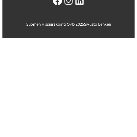
Facebook
Instagram
LinkedIn
Suomen Hissiurakointi Oy
©
2025
Sivusto Lenken