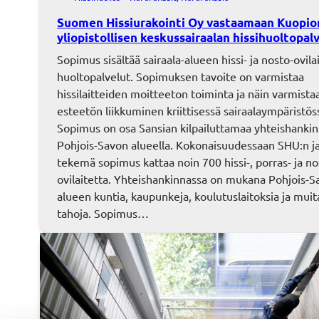
Suomen Hissiurakointi Oy vastaamaan Kuopio
yliopistollisen keskussairaalan hissihuoltopal
Sopimus sisältää sairaala-alueen hissi- ja nosto-ovila
huoltopalvelut. Sopimuksen tavoite on varmistaa
hissilaitteiden moitteeton toiminta ja näin varmista
esteetön liikkuminen kriittisessä sairaalaympäristös
Sopimus on osa Sansian kilpailuttamaa yhteishankin
Pohjois-Savon alueella. Kokonaisuudessaan SHU:n j
tekemä sopimus kattaa noin 700 hissi-, porras- ja no
ovilaitetta. Yhteishankinnassa on mukana Pohjois-S
alueen kuntia, kaupunkeja, koulutuslaitoksia ja muita
tahoja. Sopimus…