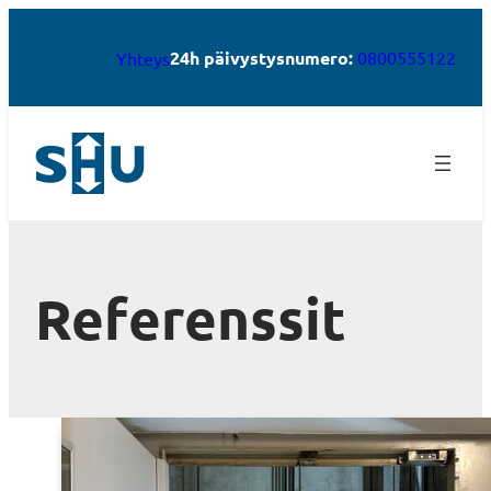
24h päivystysnumero:
0800555122
Yhteys
Referenssit