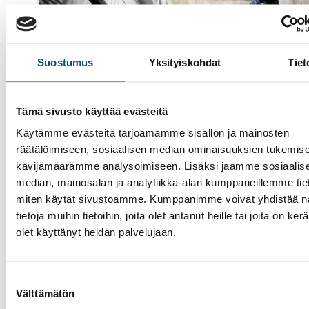
Suostumus
Yksityiskohdat
Tiet
Tämä sivusto käyttää evästeitä
Käytämme evästeitä tarjoamamme sisällön ja mainosten
räätälöimiseen, sosiaalisen median ominaisuuksien tukemise
3 maaliskuun, 2019
kävijämäärämme analysoimiseen. Lisäksi jaamme sosiaalis
Hissihuolto
median, mainosalan ja analytiikka-alan kumppaneillemme tieto
Suomen Hissiurakointi korostaa yksilöllisen h
miten käytät sivustoamme. Kumppanimme voivat yhdistää nä
merkitystä laitteen toimivuuden ja turvallis
tietoja muihin tietoihin, joita olet antanut heille tai joita on ker
takaajana
olet käyttänyt heidän palvelujaan.
Ennakoiva, yksilöllinen ja asiantuntevasti toteutettu
ohjelma parantaa laitteen turvallisuutta ja
Suostumuksen
toimintavarmuutta sekä pidentää käyttöikää. Hissien
Välttämätön
valinta
ovien sekä liukuportaiden toimivuuden ylläpito edel