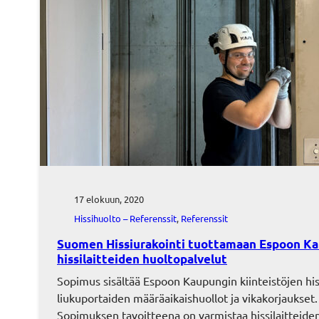
17 elokuun, 2020
Hissihuolto – Referenssit
, 
Referenssit
Suomen Hissiurakointi tuottamaan Espoon K
hissilaitteiden huoltopalvelut
Sopimus sisältää Espoon Kaupungin kiinteistöjen his
liukuportaiden määräaikaishuollot ja vikakorjaukset.
Sopimuksen tavoitteena on varmistaa hissilaitteide