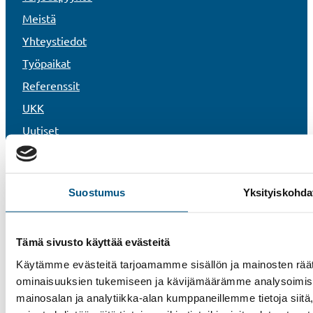
Meistä
Yhteystiedot
Työpaikat
Referenssit
UKK
Uutiset
Vastuullisuus
Rekisteri- ja tietosuojaseloste
Suostumus
Yksityiskohda
Tietoa evästeistä
Whistleblower-kanava
Tämä sivusto käyttää evästeitä
Käytämme evästeitä tarjoamamme sisällön ja mainosten räät
ominaisuuksien tukemiseen ja kävijämäärämme analysoimise
mainosalan ja analytiikka-alan kumppaneillemme tietoja si