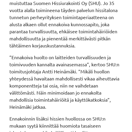
muistuttaa Suomen Hissiurakointi Oy (SHU). Jo 35
vuotta alalla toimineena täyden palvelun hissitalona
tunnetun perheyrityksen toimintaperiaatteena on
alusta alkaen ollut ennakoiva kunnossapito, joka
parantaa turvallisuutta, ehkäisee toimintahäiriöiden
mahdollisuutta ja pienentää merkittävästi pitkän
tähtäimen korjauskustannuksia.
”Ennakoiva huolto on laitteiden turvallisuuden ja
toimivuuden kannalta avainasemassa”, kertoo SHU:n
toimitusjohtaja Antti Heinämäki. ”Mikäli huollon
yhteydessä havaitaan mahdollisesti vikaa aiheuttavia
komponentteja tai osia, niin ne vaihdetaan
välittömästi. Näin minimoidaan jo ennakolta
mahdollisia toimintahäiriöitä ja käyttökatkoksia”,
Heinämäki jatkaa.
Ennakoinnin lisäksi hissien huollossa on SHU:n
mukaan syytä kiinnittää huomiota tasaiseen