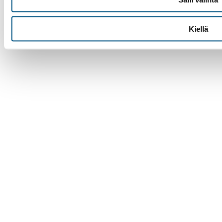
Suomen Hissiurakointi Oy
©
2025
Sivusto Lenken
Kiellä