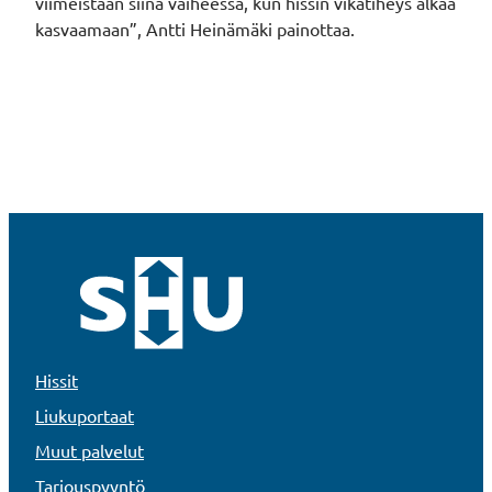
viimeistään siinä vaiheessa, kun hissin vikatiheys alkaa
kasvaamaan”, Antti Heinämäki painottaa.
Hissit
Liukuportaat
Muut palvelut
Tarjouspyyntö