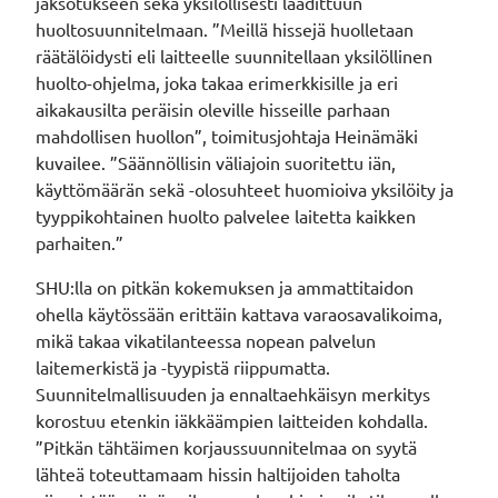
jaksotukseen sekä yksilöllisesti laadittuun
huoltosuunnitelmaan. ”Meillä hissejä huolletaan
räätälöidysti eli laitteelle suunnitellaan yksilöllinen
huolto-ohjelma, joka takaa erimerkkisille ja eri
aikakausilta peräisin oleville hisseille parhaan
mahdollisen huollon”, toimitusjohtaja Heinämäki
kuvailee. ”Säännöllisin väliajoin suoritettu iän,
käyttömäärän sekä -olosuhteet huomioiva yksilöity ja
tyyppikohtainen huolto palvelee laitetta kaikken
parhaiten.”
SHU:lla on pitkän kokemuksen ja ammattitaidon
ohella käytössään erittäin kattava varaosavalikoima,
mikä takaa vikatilanteessa nopean palvelun
laitemerkistä ja -tyypistä riippumatta.
Suunnitelmallisuuden ja ennaltaehkäisyn merkitys
korostuu etenkin iäkkäämpien laitteiden kohdalla.
”Pitkän tähtäimen korjaussuunnitelmaa on syytä
lähteä toteuttamaam hissin haltijoiden taholta