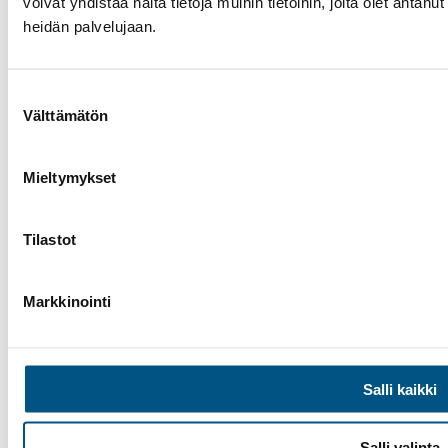
voivat yhdistää näitä tietoja muihin tietoihin, joita olet antanut 
heidän palvelujaan.
Suostumuksen
Välttämätön
valinta
Mieltymykset
Tilastot
Markkinointi
Salli kaikki
Facebook
Instagram
LinkedIn
Salli valinta