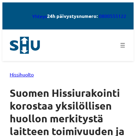
24h päivystysnumero:
0800555122
Yhteys
Hissihuolto
Suomen Hissiurakointi
korostaa yksilöllisen
huollon merkitystä
laitteen toimivuuden ja