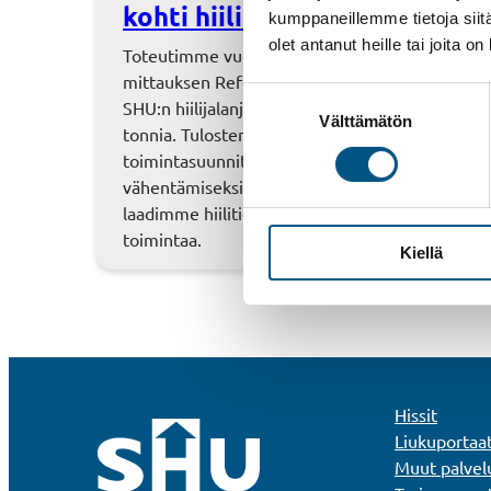
kohti hiilineutraaliutta
kumppaneillemme tietoja siitä
olet antanut heille tai joita o
Toteutimme vuonna 2021 CO2-päästöjen
mittauksen Reforest Finland Oy:n kanssa ja
Suostumuksen
SHU:n hiilijalanjälki vuodelta 2020 on 278 CO2
Välttämätön
valinta
tonnia. Tulosten pohjalta teimme
toimintasuunnitelman päästöjen
vähentämiseksi ja kompensoimiseksi sekä
laadimme hiilitiekartan kohti hiilineutraalia
toimintaa.
Kiellä
Hissit
Liukuportaa
Muut palvel