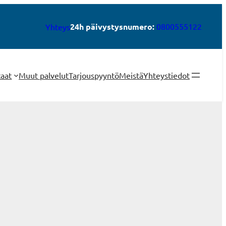
24h päivystysnumero:
0800555122
Yhteys
taat
Muut palvelut
Tarjouspyyntö
Meistä
Yhteystiedot