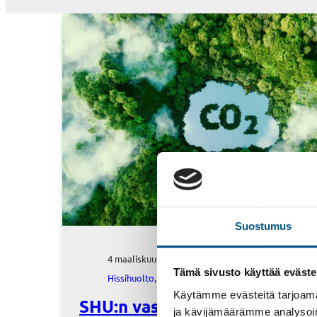
Suostumus
4 maaliskuun, 2022
Tämä sivusto käyttää eväste
Hissihuolto
, 
Uutinen
Käytämme evästeitä tarjoama
SHU:n vastuulliset askeleet
ja kävijämäärämme analysoim