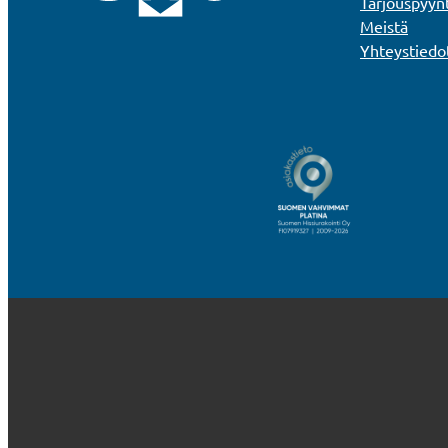
Tarjouspyyn
Meistä
Yhteystiedo