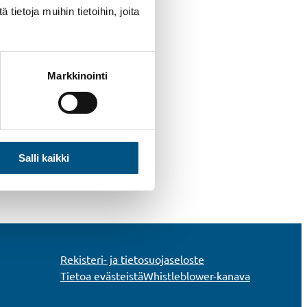
ietoja muihin tietoihin, joita
Markkinointi
Salli kaikki
Rekisteri- ja tietosuojaseloste
Tietoa evästeistä
Whistleblower-kanava