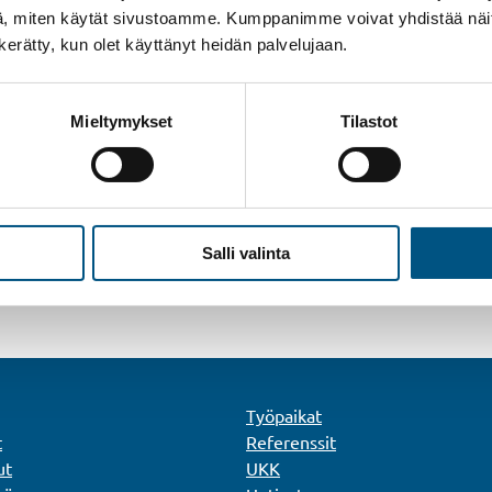
, miten käytät sivustoamme. Kumppanimme voivat yhdistää näitä t
n kerätty, kun olet käyttänyt heidän palvelujaan.
e
Mieltymykset
Tilastot
Salli valinta
Työpaikat
t
Referenssit
ut
UKK