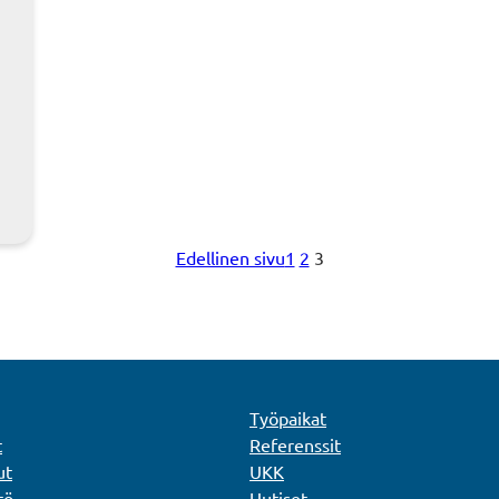
Edellinen sivu
1
2
3
Työpaikat
t
Referenssit
ut
UKK
tö
Uutiset