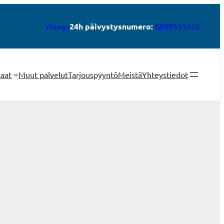
24h päivystysnumero:
0800555122
Yhteys
taat
Muut palvelut
Tarjouspyyntö
Meistä
Yhteystiedot