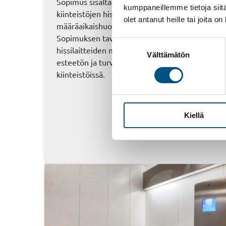
Sopimus sisältää Espoon Kaupungin
kumppaneillemme tietoja siitä
kiinteistöjen hissien ja liukuportaiden
olet antanut heille tai joita o
määräaikaishuollot ja vikakorjaukset.
Sopimuksen tavoitteena on varmistaa
Suostumuksen
hissilaitteiden moitteeton toiminta sekä
Välttämätön
valinta
esteetön ja turvallinen liikkuminen
kiinteistöissä.
Kiellä