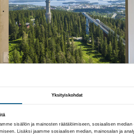
18 kesäkuun, 2020
Hissihuolto – Referenssit
, 
Referenssit
Yksityiskohdat
Suomen Hissiurakointi Oy
vastaamaan Kuopion
yliopistollisen
itä
keskussairaalan
mme sisällön ja mainosten räätälöimiseen, sosiaalisen median
hissihuoltopalveluista
iseen. Lisäksi jaamme sosiaalisen median, mainosalan ja analy