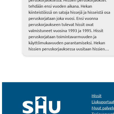
tehdään ensi vuoden aikana. Hekan
kiinteistöissä on satoja hissejä ja hisseistä osa
peruskorjataan joka vuosi. Ensi vuonna
peruskorjaukseen tulevat hissit ovat
valmistuneet vuosina 1993 ja 1995. Hissit
peruskorjataan toimintavarmuuden ja
käyttömukavuuden parantamiseksi. Hekan
hissien peruskorjauksessa uusitaan hissien…
Hissit
Liukuportaa
Muut palvel
Tarjouspyyn