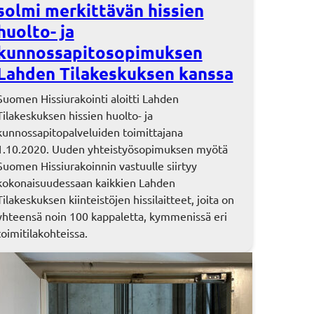
solmi merkittävän hissien
huolto- ja
kunnossapitosopimuksen
Lahden Tilakeskuksen kanssa
Suomen Hissiurakointi aloitti Lahden
Tilakeskuksen hissien huolto- ja
kunnossapitopalveluiden toimittajana
1.10.2020. Uuden yhteistyösopimuksen myötä
Suomen Hissiurakoinnin vastuulle siirtyy
kokonaisuudessaan kaikkien Lahden
Tilakeskuksen kiinteistöjen hissilaitteet, joita on
yhteensä noin 100 kappaletta, kymmenissä eri
toimitilakohteissa.