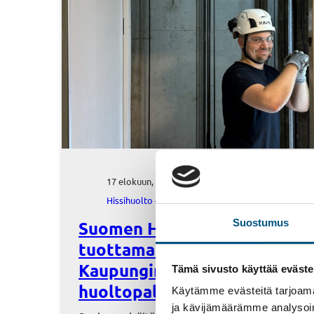
17 elokuun, 2020
Hissihuolto – Referenssit
, 
Referenssit
Suostumus
Suomen Hissiurakointi
tuottamaan Espoon
Kaupungin hissilaitteiden
Tämä sivusto käyttää eväste
huoltopalvelut
Käytämme evästeitä tarjoama
ja kävijämäärämme analysoim