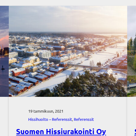
19 tammikuun, 2021
Hissihuolto – Referenssit
, 
Referenssit
Suomen Hissiurakointi Oy