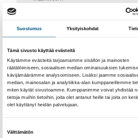
Hissin modernisointi
SHU Talouselämässä 13.9.2019
Talouselämä-lehden 13.9.2019 numerossa Tulevais
Suostumus
Yksityiskohdat
Tiet
kiinteistö -osiossa oli artikkeli Modernisoinnilla syn
veroinen hissi edullisemmin. Haastateltavina oliva
Hissiurakoinnin toimitusjohtaja Tomi Rantanen sekä
Tämä sivusto käyttää evästeitä
tekninen johtaja Toni Järvinen. Kun taloyhtiön tai
Käytämme evästeitä tarjoamamme sisällön ja mainosten
kohteen hissien korjauskustannukset kasvavat kasv
räätälöimiseen, sosiaalisen median ominaisuuksien tukemise
ja toimintahäiriöt yleistyvät, täysin uuden hissin
kävijämäärämme analysoimiseen. Lisäksi jaamme sosiaalis
rakentamisen sijasta kannattaa selvittää mahdollisuu
median, mainosalan ja analytiikka-alan kumppaneillemme tieto
modernisointiin. Koko jutun pääset lukemaan tästä l
miten käytät sivustoamme. Kumppanimme voivat yhdistää nä
tietoja muihin tietoihin, joita olet antanut heille tai joita on ker
olet käyttänyt heidän palvelujaan.
Suostumuksen
Välttämätön
valinta