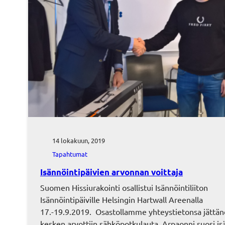
14 lokakuun, 2019
Tapahtumat
Isännöintipäivien arvonnan voittaja
Suomen Hissiurakointi osallistui Isännöintiliiton
Isännöintipäiville Helsingin Hartwall Areenalla
17.-19.9.2019. Osastollamme yhteystietonsa jättä
kesken arvottiin sähköpotkulauta. Arpaonni suosi isä