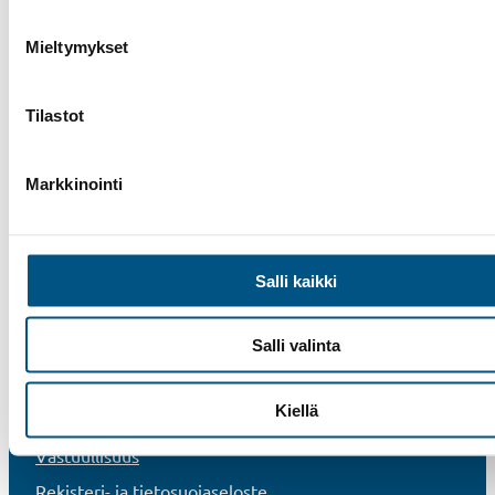
Mieltymykset
Hissit
Tilastot
Liukuportaat
Muut palvelut
Markkinointi
Tarjouspyyntö
Meistä
Yhteystiedot
Salli kaikki
Työpaikat
Salli valinta
Referenssit
UKK
Kiellä
Uutiset
Vastuullisuus
Rekisteri- ja tietosuojaseloste