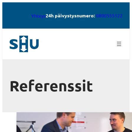
24h päivystysnumero:
0800555122
Yhteys
Referenssit