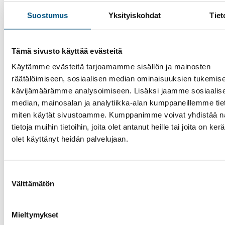
Suomen Hissiurakointi Oy jatkaa Porvoon ka
hissien ja nostolaitteiden teknisten palveluid
Suostumus
Yksityiskohdat
Tiet
tuottajana
Suomen Hissiurakointi on solminut uuden teknisten
Tämä sivusto käyttää evästeitä
palveluiden hankintasopimuksen Porvoon kaupungin
Sopimus koskee Porvoon kaupungin julkisten kiinte
Käytämme evästeitä tarjoamamme sisällön ja mainosten
hissien sekä nosto-ovien huolto-, kunnossapito- ja
räätälöimiseen, sosiaalisen median ominaisuuksien tukemise
korjauspalveluita Porvoon kaupungin alueella.
kävijämäärämme analysoimiseen. Lisäksi jaamme sosiaalis
median, mainosalan ja analytiikka-alan kumppaneillemme tieto
miten käytät sivustoamme. Kumppanimme voivat yhdistää nä
tietoja muihin tietoihin, joita olet antanut heille tai joita on ker
olet käyttänyt heidän palvelujaan.
Suostumuksen
Välttämätön
valinta
Mieltymykset
Hissit