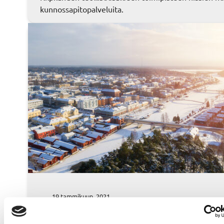
kunnossapitopalveluita.
19 tammikuun, 2021
Hissihuolto – Referenssit
, 
Referenssit