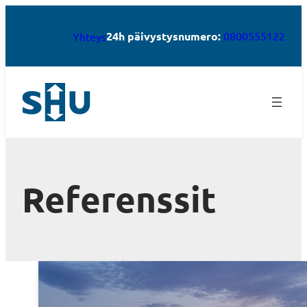
24h päivystysnumero:
0800555122
Yhteys
Referenssit