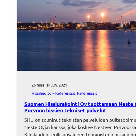
26 maaliskuun, 2021
Hissihuolto – Referenssit
, 
Referenssit
Suomen Hissiurakointi Oy tuottamaan Neste 
Porvoon hissien tekniset palvelut
SHU on solminut teknisten palveluiden puitesopim
Neste Oyj:n kanssa, joka koskee Nesteen Porvoossa
Kilpilahden teollisuusalueen toimipisteen hissien hu