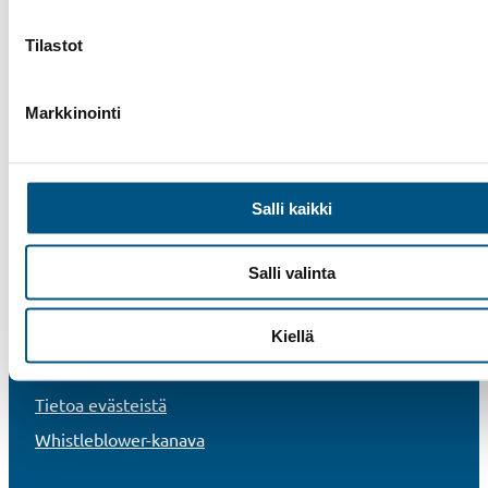
Liukuportaat
Tilastot
Muut palvelut
Tarjouspyyntö
Markkinointi
Meistä
Yhteystiedot
Työpaikat
Salli kaikki
Referenssit
UKK
Salli valinta
Uutiset
Vastuullisuus
Kiellä
Rekisteri- ja tietosuojaseloste
Tietoa evästeistä
Whistleblower-kanava