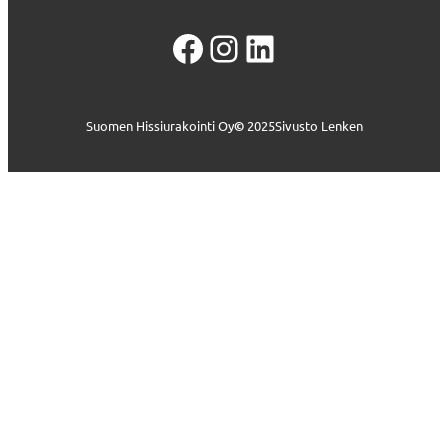
Facebook
Instagram
LinkedIn
Suomen Hissiurakointi Oy
©
2025
Sivusto Lenken