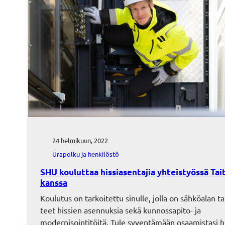
24 helmikuun, 2022
Urapolku ja henkilöstö
SHU kouluttaa hissiasentajia yhteistyössä Tai
kanssa
Koulutus on tarkoitettu sinulle, jolla on sähköalan ta
teet hissien asennuksia sekä kunnossapito- ja
modernisointitöitä. Tule syventämään osaamistasi hi