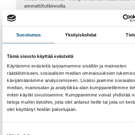
ammattitutkinnolla.
Suostumus
Yksityiskohdat
Tiet
Tämä sivusto käyttää evästeitä
Käytämme evästeitä tarjoamamme sisällön ja mainosten
räätälöimiseen, sosiaalisen median ominaisuuksien tukemise
kävijämäärämme analysoimiseen. Lisäksi jaamme sosiaalis
Hissit
median, mainosalan ja analytiikka-alan kumppaneillemme tieto
Liukuportaat
miten käytät sivustoamme. Kumppanimme voivat yhdistää nä
tietoja muihin tietoihin, joita olet antanut heille tai joita on ker
Muut palvelut
olet käyttänyt heidän palvelujaan.
Tarjouspyyntö
Meistä
Suostumuksen
Yhteystiedot