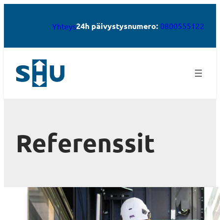
24h päivystysnumero:
0800555122
Yhteys
Referenssit