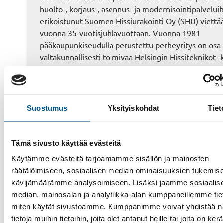
huolto-, korjaus-, asennus- ja modernisointipalvelui
erikoistunut Suomen Hissiurakointi Oy (SHU) viettä
vuonna 35-vuotisjuhlavuottaan. Vuonna 1981
pääkaupunkiseudulla perustettu perheyritys on osa
valtakunnallisesti toimivaa Helsingin Hissiteknikot 
ja sillä on Helsingin ohella toimipisteet Mikkelissä,
Kuopiossa, Tampereella, Lahdessa sekä Varkaudess
toiminta on alusta…
Suostumus
Yksityiskohdat
Tiet
Tämä sivusto käyttää evästeitä
Käytämme evästeitä tarjoamamme sisällön ja mainosten
räätälöimiseen, sosiaalisen median ominaisuuksien tukemise
kävijämäärämme analysoimiseen. Lisäksi jaamme sosiaalis
median, mainosalan ja analytiikka-alan kumppaneillemme tieto
miten käytät sivustoamme. Kumppanimme voivat yhdistää nä
tietoja muihin tietoihin, joita olet antanut heille tai joita on ker
Hissit