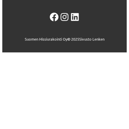
Facebook
Instagram
LinkedIn
Suomen Hissiurakointi Oy
©
2025
Sivusto Lenken