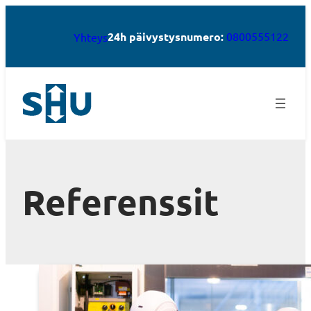
24h päivystysnumero:
0800555122
Yhteys
Referenssit