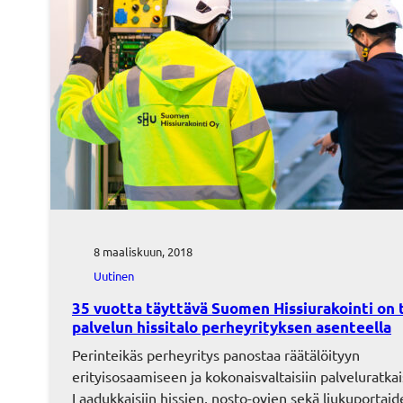
8 maaliskuun, 2018
Uutinen
35 vuotta täyttävä Suomen Hissiurakointi on
palvelun hissitalo perheyrityksen asenteella
Perinteikäs perheyritys panostaa räätälöityyn
erityisosaamiseen ja kokonaisvaltaisiin palveluratkai
Laadukkaisiin hissien, nosto-ovien sekä liukuportaid