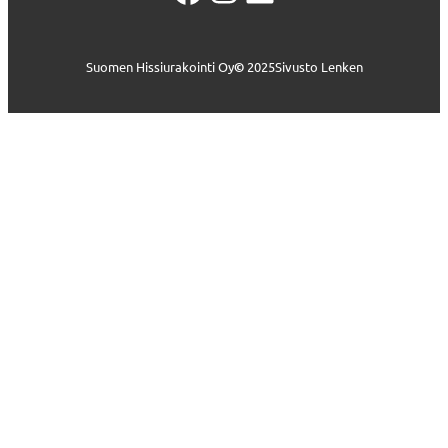
Suomen Hissiurakointi Oy
©
2025
Sivusto Lenken