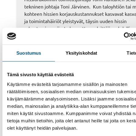
tekninen johtaja Toni Järvinen. Kun taloyhtiön tai
kohteen hissien korjauskustannukset kasvavat kasv
ja toimintahäiriöt yleistyvät, täysin uuden hissin
rakentamisen sijasta kannattaa selvittää mahdollisuu
modernisointiin. Koko jutun pääset lukemaan tästä l
Suostumus
Yksityiskohdat
Tiet
Tämä sivusto käyttää evästeitä
Käytämme evästeitä tarjoamamme sisällön ja mainosten
räätälöimiseen, sosiaalisen median ominaisuuksien tukemise
kävijämäärämme analysoimiseen. Lisäksi jaamme sosiaalis
median, mainosalan ja analytiikka-alan kumppaneillemme tieto
miten käytät sivustoamme. Kumppanimme voivat yhdistää nä
Hissit
tietoja muihin tietoihin, joita olet antanut heille tai joita on ker
Liukuportaat
olet käyttänyt heidän palvelujaan.
Muut palvelut