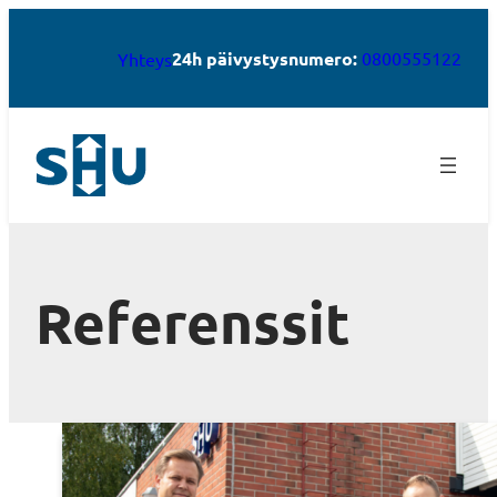
24h päivystysnumero:
0800555122
Yhteys
Referenssit