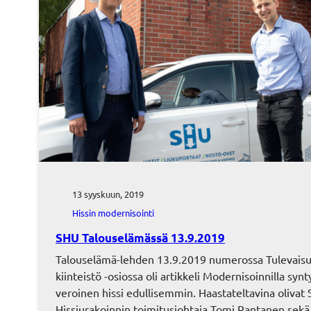
13 syyskuun, 2019
Hissin modernisointi
SHU Talouselämässä 13.9.2019
Talouselämä-lehden 13.9.2019 numerossa Tulevais
kiinteistö -osiossa oli artikkeli Modernisoinnilla syn
veroinen hissi edullisemmin. Haastateltavina oliva
Hissiurakoinnin toimitusjohtaja Tomi Rantanen sekä