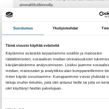
ammattitutkinnolla.
Suostumus
Yksityiskohdat
Tiet
Tämä sivusto käyttää evästeitä
Käytämme evästeitä tarjoamamme sisällön ja mainosten
räätälöimiseen, sosiaalisen median ominaisuuksien tukemise
kävijämäärämme analysoimiseen. Lisäksi jaamme sosiaalis
Hissit
median, mainosalan ja analytiikka-alan kumppaneillemme tieto
Liukuportaat
miten käytät sivustoamme. Kumppanimme voivat yhdistää nä
tietoja muihin tietoihin, joita olet antanut heille tai joita on ker
Muut palvelut
olet käyttänyt heidän palvelujaan.
Tarjouspyyntö
Meistä
Suostumuksen
Yhteystiedot