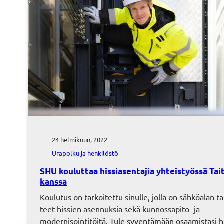
24 helmikuun, 2022
Urapolku ja henkilöstö
SHU kouluttaa hissiasentajia yhteistyössä Tai
kanssa
Koulutus on tarkoitettu sinulle, jolla on sähköalan ta
teet hissien asennuksia sekä kunnossapito- ja
modernisointitöitä. Tule syventämään osaamistasi hi