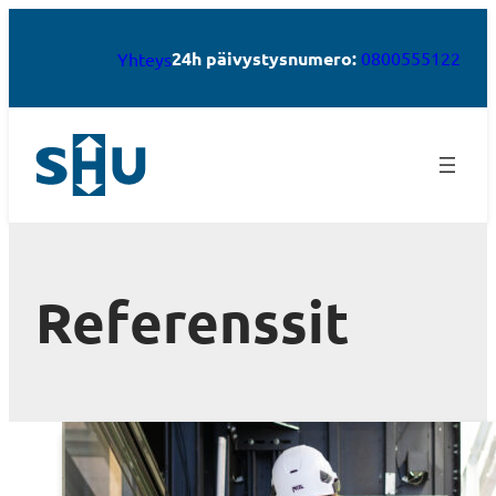
24h päivystysnumero:
0800555122
Yhteys
Referenssit