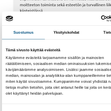
moitteeton toiminta sekä esteetön ja turvallinen li
kiinteistöissä.
Suostumus
Yksityiskohdat
Tiet
Tämä sivusto käyttää evästeitä
Käytämme evästeitä tarjoamamme sisällön ja mainosten
räätälöimiseen, sosiaalisen median ominaisuuksien tukemise
kävijämäärämme analysoimiseen. Lisäksi jaamme sosiaalis
Hissit
median, mainosalan ja analytiikka-alan kumppaneillemme tieto
miten käytät sivustoamme. Kumppanimme voivat yhdistää nä
Liukuportaat
tietoja muihin tietoihin, joita olet antanut heille tai joita on ker
Muut palvelut
olet käyttänyt heidän palvelujaan.
Tarjouspyyntö
Meistä
Suostumuksen