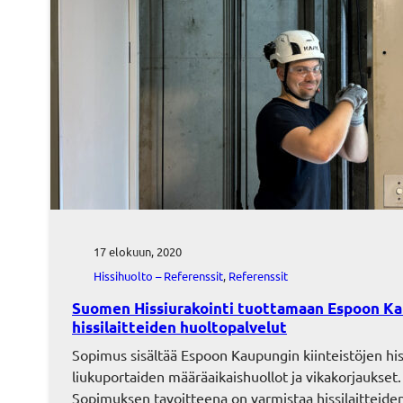
17 elokuun, 2020
Hissihuolto – Referenssit
, 
Referenssit
Suomen Hissiurakointi tuottamaan Espoon K
hissilaitteiden huoltopalvelut
Sopimus sisältää Espoon Kaupungin kiinteistöjen his
liukuportaiden määräaikaishuollot ja vikakorjaukset.
Sopimuksen tavoitteena on varmistaa hissilaitteide