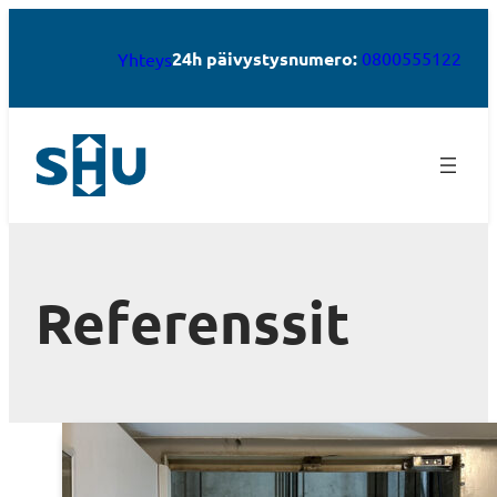
24h päivystysnumero:
0800555122
Yhteys
Referenssit