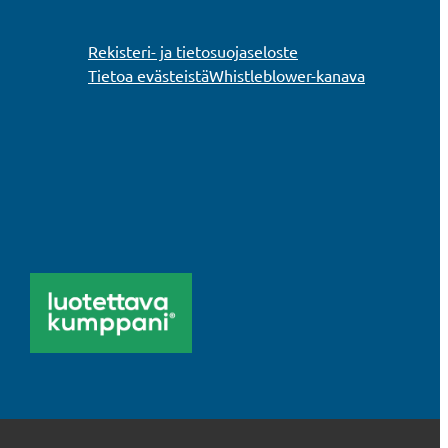
Rekisteri- ja tietosuojaseloste
Tietoa evästeistä
Whistleblower-kanava