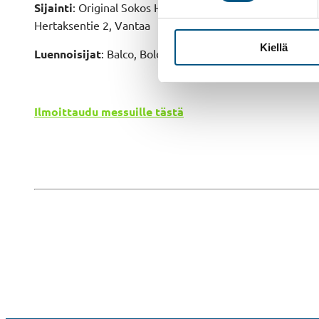
Sijainti
: Original Sokos Hotel Vantaa
Hertaksentie 2, Vantaa
Kiellä
Luennoisijat
: Balco, Boldan ja IHL-Turva
Ilmoittaudu messuille tästä