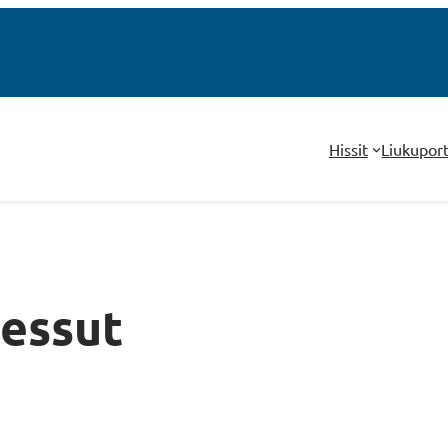
Hissit
Liukupor
messut