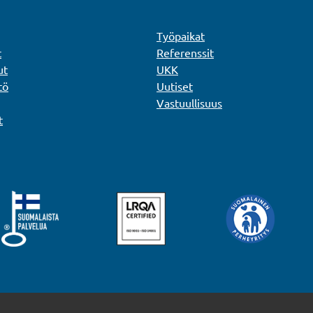
Työpaikat
t
Referenssit
ut
UKK
tö
Uutiset
Vastuullisuus
t