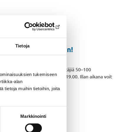
Tietoja
sastolle tutustumaan!
essutapahtumaan osallistuu päättäjiä 50–100
 ominaisuuksien tukemiseen
stetään arki-iltana klo 16.00–19.00. Illan aikana voit
tiikka-alan
ietoja muihin tietoihin, joita
Markkinointi