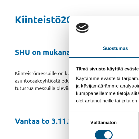
Kiinteistö2022
Suostumus
SHU on mukana Kiinteistö2022 -mes
Tämä sivusto käyttää eväste
Kiinteistömessuille on kutsuttu asunto-osakeyhtiöiden h
Käytämme evästeitä tarjoama
asuntoosakeyhtiöstä edustaen keskimäärin 5 000–10 000 ko
ja kävijämäärämme analysoim
tutustua messuilla oleviin näytteilleasettajiin ja kuunnell
kumppaneillemme tietoja siitä
olet antanut heille tai joita o
Suostumuksen
Vantaa to 3.11.2022 klo 16–19
Välttämätön
valinta