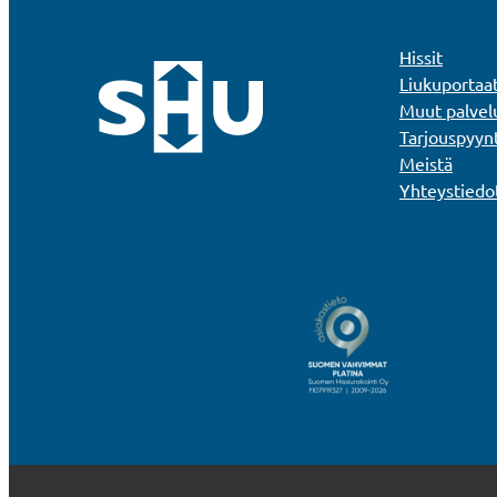
Hissit
Liukuportaa
Muut palvel
Tarjouspyyn
Meistä
Yhteystiedo