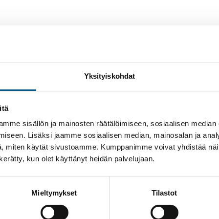
Yksityiskohdat
suilla Vantaalla. Tervetuloa meidän o
itä
allitusten puheenjohtajat ja muut jäsenet sekä isännöitsijät. M
mme sisällön ja mainosten räätälöimiseen, sosiaalisen median
titaloutta. Messut ovat vierailijoille maksuttomat. Messut järje
iseen. Lisäksi jaamme sosiaalisen median, mainosalan ja analy
a mielenkiintoisten yritysten esityksiä.
, miten käytät sivustoamme. Kumppanimme voivat yhdistää näitä t
n kerätty, kun olet käyttänyt heidän palvelujaan.
Mieltymykset
Tilastot