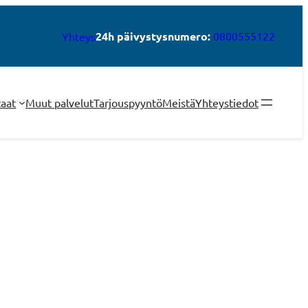
24h päivystysnumero:
0800555122
Yhteys
taat
Muut palvelut
Tarjouspyyntö
Meistä
Yhteystiedot