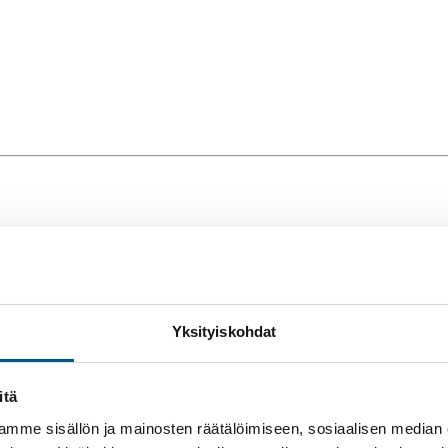
 ja Joensuussa. Tervetuloa meidän osastolle tutustumaan 
dernisoinnista.
Yksityiskohdat
llitusten puheenjohtajat ja muut jäsenet sekä isännöitsijät. Mes
ssuilla oleviin näytteilleasettajiin ja kuunnella mielenkiintoisten
itä
mme sisällön ja mainosten räätälöimiseen, sosiaalisen median