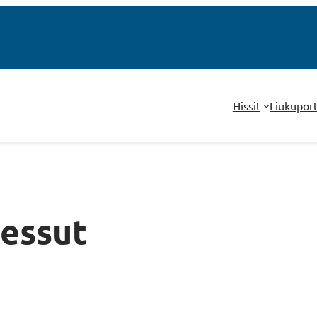
Hissit
Liukupor
messut