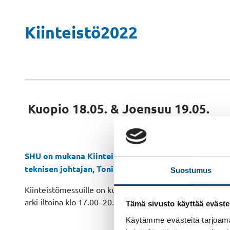
Kiinteistö2022
Kuopio 18.05. & Joensuu 19.05.
SHU on mukana Kiinteistö2022 -messuilla Kuopiossa
teknisen johtajan, Toni Järvisen, luentoa hissien mo
Suostumus
Kiinteistömessuille on kutsuttu asunto-osakeyhtiöiden ha
arki-iltoina klo 17.00–20.00. Illan aikana voit tutustua me
Tämä sivusto käyttää eväste
Käytämme evästeitä tarjoama