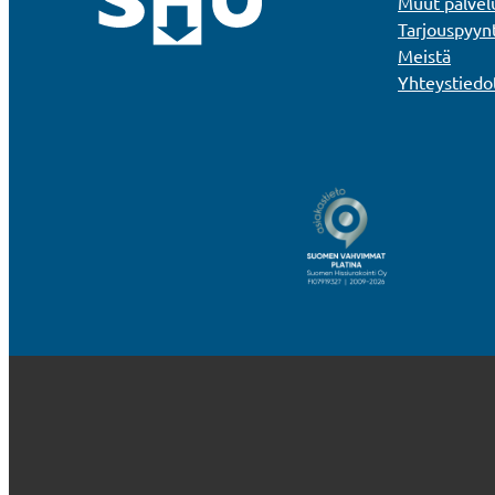
Muut palvel
Tarjouspyyn
Meistä
Yhteystiedo