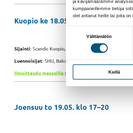
ja kävijämäärämme analysoim
kumppaneillemme tietoja siitä
olet antanut heille tai joita o
Kuopio ke 18.05. klo 17–20
Suostumuksen
Välttämätön
valinta
Sijainti
: Scandic Kuopio,
Satamakatu 1, Kuopio
Luennoisijat
: SHU, Balco, Kuopion Energia ja Bauer Sol
Kiellä
Ilmoittaudu messuille tästä
Joensuu to 19.05. klo 17–20