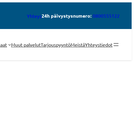
24h päivystysnumero:
0800555122
Yhteys
taat
Muut palvelut
Tarjouspyyntö
Meistä
Yhteystiedot