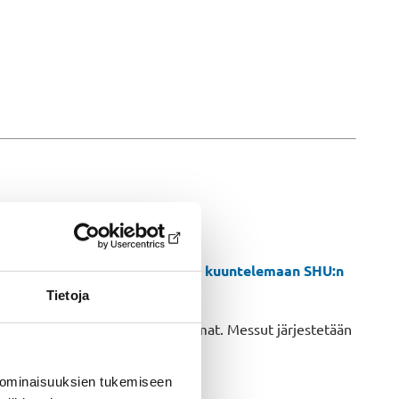
ja Kuopiossa myös luentosaliin kuuntelemaan SHU:n
Tietoja
sut ovat vierailijoille maksuttomat. Messut järjestetään
 yritysten esityksiä.
 ominaisuuksien tukemiseen