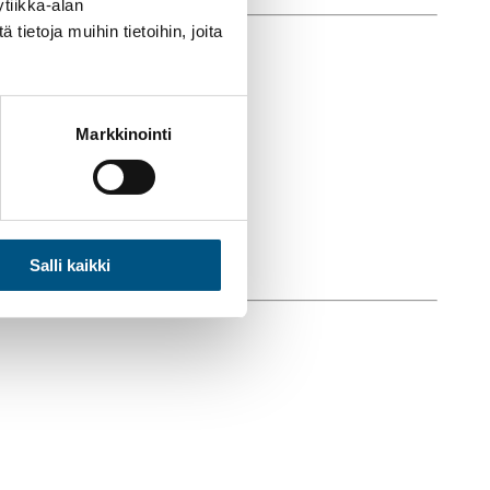
tiikka-alan
ietoja muihin tietoihin, joita
Markkinointi
Salli kaikki