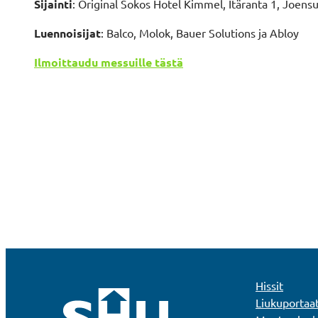
Sijainti
: Original Sokos Hotel Kimmel,
Itäranta 1, Joens
Luennoisijat
: Balco, Molok, Bauer Solutions ja Abloy
Ilmoittaudu messuille tästä
Hissit
Liukuportaa