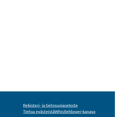
Rekisteri- ja tietosuojaseloste
Tietoa evästeistä
Whistleblower-kanava