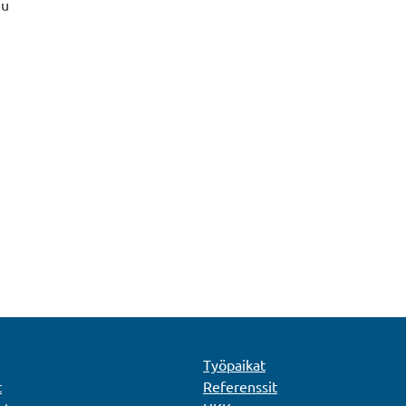
uu
Työpaikat
t
Referenssit