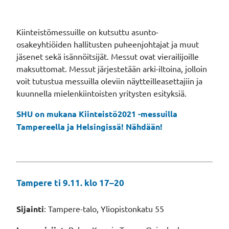
Kiinteistömessuille on kutsuttu asunto-
osakeyhtiöiden hallitusten puheenjohtajat ja muut
jäsenet sekä isännöitsijät. Messut ovat vierailijoille
maksuttomat. Messut järjestetään arki-iltoina, jolloin
voit tutustua messuilla oleviin näytteilleasettajiin ja
kuunnella mielenkiintoisten yritysten esityksiä.
SHU on mukana Kiinteistö2021 -messuilla
Tampereella ja Helsingissä! Nähdään!
Tampere ti 9.11. klo 17–20
Sijainti
: Tampere-talo, Yliopistonkatu 55