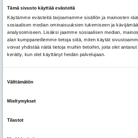
Tämä sivusto käyttää evästeitä
Käytämme evästeitä tarjoamamme sisällön ja mainosten räät
sosiaalisen median ominaisuuksien tukemiseen ja kävijäm
Hissit
analysoimiseen. Lisäksi jaamme sosiaalisen median, mainosa
alan kumppaneillemme tietoja siitä, miten käytät sivusto
Liukuportaat
voivat yhdistää näitä tietoja muihin tietoihin, joita olet antanut h
Muut palvelut
kerätty, kun olet käyttänyt heidän palvelujaan.
Tarjouspyyntö
Meistä
Suostumuksen
Yhteystiedot
Välttämätön
valinta
Työpaikat
Referenssit
Mieltymykset
UKK
Tilastot
Uutiset
Vastuullisuus