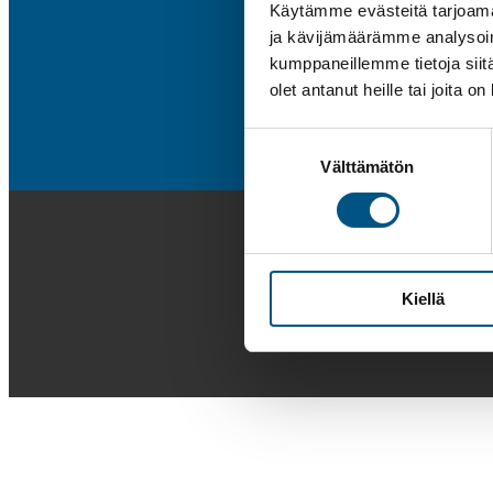
Käytämme evästeitä tarjoama
ja kävijämäärämme analysoim
kumppaneillemme tietoja siitä
olet antanut heille tai joita o
Suostumuksen
Välttämätön
valinta
Kiellä