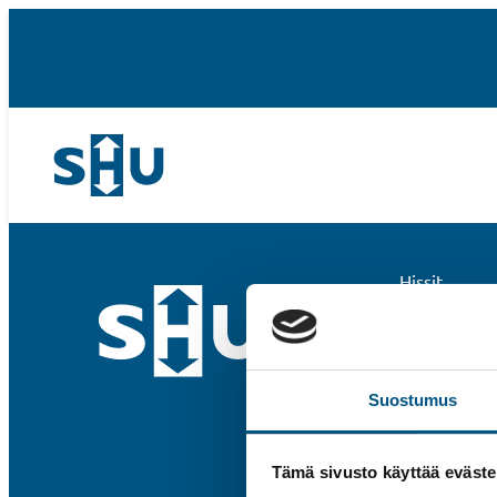
Hissit
Liukuportaa
Muut palvel
Tarjouspyyn
Meistä
Suostumus
Yhteystiedo
Tämä sivusto käyttää eväste