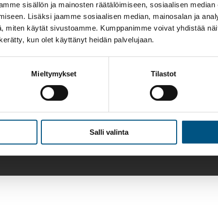
mme sisällön ja mainosten räätälöimiseen, sosiaalisen median
iseen. Lisäksi jaamme sosiaalisen median, mainosalan ja analy
, miten käytät sivustoamme. Kumppanimme voivat yhdistää näitä t
n kerätty, kun olet käyttänyt heidän palvelujaan.
Mieltymykset
Tilastot
Facebook
Instagram
LinkedIn
Suomen Hissiurakointi Oy
©
2025
Sivusto Lenken
Salli valinta