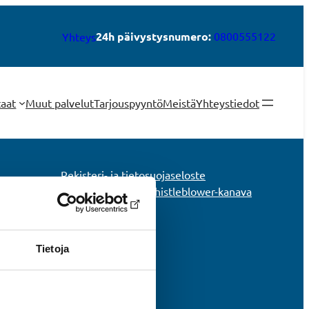
24h päivystysnumero:
0800555122
Yhteys
taat
Muut palvelut
Tarjouspyyntö
Meistä
Yhteystiedot
Rekisteri- ja tietosuojaseloste
Tietoa evästeistä
Whistleblower-kanava
Tietoja