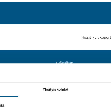
Hissit
Liukupor
Työpaikat
t
Referenssit
ut
UKK
tö
Uutiset
Vastuullisuus
Yksityiskohdat
t
itä