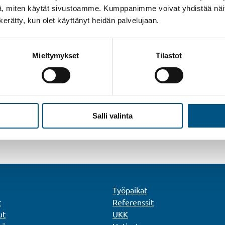
17.-19.9.2019
, miten käytät sivustoamme. Kumppanimme voivat yhdistää näitä t
n kerätty, kun olet käyttänyt heidän palvelujaan.
Suomen Hissiurakointi osallistuu Isännöintiliiton
Isännöintipäiville Helsingin Hartwall Areenalla
17.-19.9.2019. Löydät meidät osastolta 112.
Mieltymykset
Tilastot
Tule keskustelemaan kanssamme kiinteistösi
n
hissiasioista!
Salli valinta
Työpaikat
t
Referenssit
ut
UKK