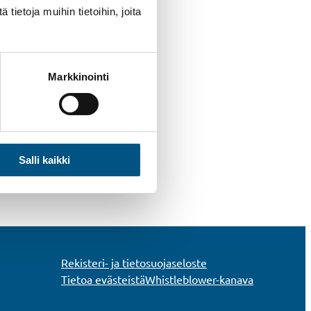
ietoja muihin tietoihin, joita
Markkinointi
Salli kaikki
Rekisteri- ja tietosuojaseloste
Tietoa evästeistä
Whistleblower-kanava