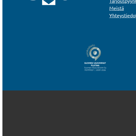
Tarjouspyyn
Meistä
Yhteystiedo