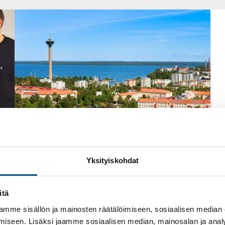
Yksityiskohdat
5 syyskuun, 2019
itä
Tapahtumat
mme sisällön ja mainosten räätälöimiseen, sosiaalisen median
Isännöintipäivät
iseen. Lisäksi jaamme sosiaalisen median, mainosalan ja analy