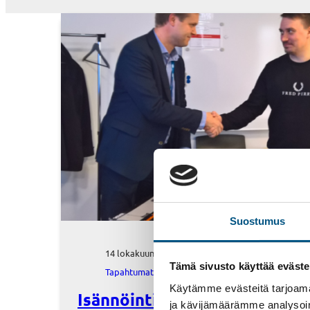
Suostumus
14 lokakuun, 2019
Tämä sivusto käyttää eväste
Tapahtumat
Käytämme evästeitä tarjoama
Isännöintipäivien arvonnan
ja kävijämäärämme analysoim