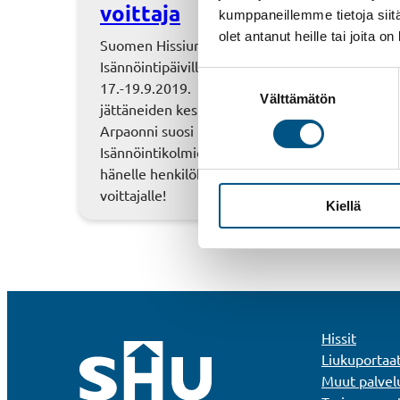
voittaja
kumppaneillemme tietoja siitä
olet antanut heille tai joita o
Suomen Hissiurakointi osallistui Isännöintiliiton
Isännöintipäiville Helsingin Hartwall Areenalla
Suostumuksen
17.-19.9.2019. Osastollamme yhteystietonsa
Välttämätön
valinta
jättäneiden kesken arvottiin sähköpotkulauta.
Arpaonni suosi isännöitsijä Riku Käkeä Kouvola
Isännöintikolmiosta. Palkinto toimitettiin
hänelle henkilökohtaisesti Kouvolaan. Onnea
voittajalle!
Kiellä
Hissit
Liukuportaa
Muut palvel