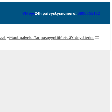
24h päivystysnumero:
0800555122
Yhteys
taat
Muut palvelut
Tarjouspyyntö
Meistä
Yhteystiedot