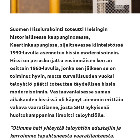
Suomen Hissiurakointi toteutti Helsingin
historiallisessa kaupunginosassa,
Kaartinkaupungissa, sijaitsevassa kiinteistössä
1930-luvulla asennetun hissin modernisoinnin.
Hissi on peruskorjattu ensimmäisen kerran
osittain 1960-luvulla, jonka sen jälkeen se on
toiminut hyvin, mutta turvallisuuden vuoksi
taloyhtiö päätti toteuttaa täydellisen hissin
modernisoinnin. Vastaavanlaisessa saman
aikakauden hississä oli käynyt aiemmin erittäin
vakava vaaratilanne, josta SHU nykyisenä
huoltokumppanina ilmoitti taloyhtiölle.
”Otimme heti yhteyttä taloyhtiön edustajiin ja
kerroimme tapahtuneesta vaaratilanteesta.