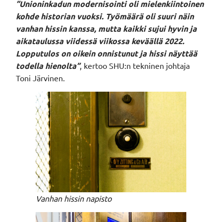
”Unioninkadun modernisointi oli mielenkiintoinen
kohde historian vuoksi. Työmäärä oli suuri näin
vanhan hissin kanssa, mutta kaikki sujui hyvin ja
aikataulussa viidessä viikossa keväällä 2022.
Lopputulos on oikein onnistunut ja hissi näyttää
todella hienolta”
, kertoo SHU:n tekninen johtaja
Toni Järvinen.
Vanhan hissin napisto