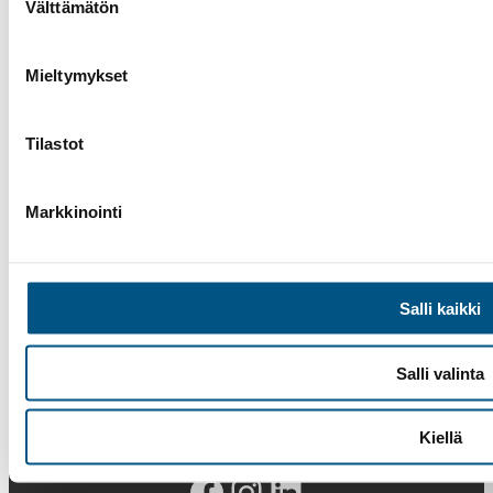
Välttämätön
valinta
Mieltymykset
Tilastot
Markkinointi
Salli kaikki
Salli valinta
Kiellä
Facebook
Instagram
LinkedIn