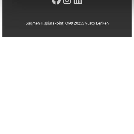
Suomen Hissiurakointi Oy
©
2025
Sivusto Lenken