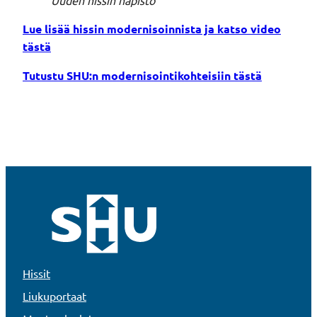
Lue lisää hissin modernisoinnista ja katso video
tästä
Tutustu SHU:n modernisointikohteisiin tästä
Hissit
Liukuportaat