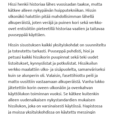
Hissi henkii historiaa lähes vuosisadan taakse, mutta
kätkee alleen nykypäivän huipputekniikan. Hissin
ulkonäkö haluttiin pitää mahdollisimman lähellä
alkuperäistä, joten veräjä ja puinen kori sekä verkko-
ovet entisöitiin pieteetillä historiaa vaalien ja taitavaa
puuseppää käyttäen.
Hissin sisustuksen kaikki yksityiskohdat on suunniteltu
ja toteutettu tarkasti. Puuseppä puhdisti, hioi ja
petsasi kaikki hissikorin puupinnat sekä teki uudet
listoitukset, kynnyslistat ja potkulistat. Hissikuilun
verkko maalattiin ulko- ja sisäpuolelta, samanväriseksi
kuin se alunperin oli. Valaisin, fasettihiottu peili ja
matto uusittiin vastaamaan alkuperäistä. Vanha lukko
jätetettiin korin oveen ulkonäön ja ovenkahvan
käyttölukon toiminnan vuoksi. Se kätkee kuitenkin
alleen uudenaikaisen nykystandardien mukaisen
hissilukon, joka on varsinaisesti käytössä. Napistossa
ja muissa yksityiskohdissa on käytetty messingin