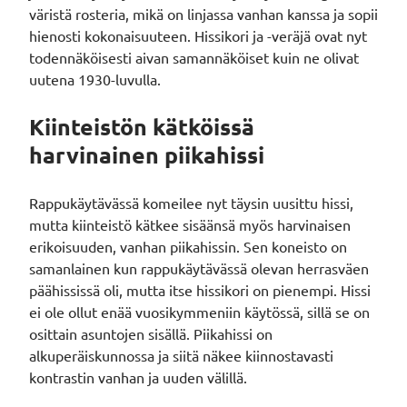
väristä rosteria, mikä on linjassa vanhan kanssa ja sopii
hienosti kokonaisuuteen. Hissikori ja -veräjä ovat nyt
todennäköisesti aivan samannäköiset kuin ne olivat
uutena 1930-luvulla.
Kiinteistön kätköissä
harvinainen piikahissi
Rappukäytävässä komeilee nyt täysin uusittu hissi,
mutta kiinteistö kätkee sisäänsä myös harvinaisen
erikoisuuden, vanhan piikahissin. Sen koneisto on
samanlainen kun rappukäytävässä olevan herrasväen
päähississä oli, mutta itse hissikori on pienempi. Hissi
ei ole ollut enää vuosikymmeniin käytössä, sillä se on
osittain asuntojen sisällä. Piikahissi on
alkuperäiskunnossa ja siitä näkee kiinnostavasti
kontrastin vanhan ja uuden välillä.