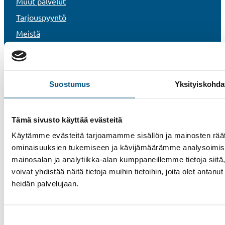
Muut palvelut
Tarjouspyyntö
Meistä
Yhteystiedot
Työpaikat
Referenssit
Suostumus
Yksityiskohda
UKK
Uutiset
Tämä sivusto käyttää evästeitä
Vastuullisuus
Käytämme evästeitä tarjoamamme sisällön ja mainosten räät
Rekisteri- ja tietosuojaseloste
ominaisuuksien tukemiseen ja kävijämäärämme analysoimise
mainosalan ja analytiikka-alan kumppaneillemme tietoja si
Tietoa evästeistä
voivat yhdistää näitä tietoja muihin tietoihin, joita olet antanut 
Whistleblower-kanava
heidän palvelujaan.
Suostumuksen