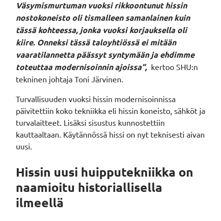
Väsymismurtuman vuoksi rikkoontunut hissin
nostokoneisto oli tismalleen samanlainen kuin
tässä kohteessa, jonka vuoksi korjauksella oli
kiire. Onneksi tässä taloyhtiössä ei mitään
vaaratilannetta päässyt syntymään ja ehdimme
toteuttaa modernisoinnin ajoissa”,
kertoo SHU:n
tekninen johtaja Toni Järvinen.
Turvallisuuden vuoksi hissin modernisoinnissa
päivitettiin koko tekniikka eli hissin koneisto, sähköt ja
turvalaitteet. Lisäksi sisustus kunnostettiin
kauttaaltaan. Käytännössä hissi on nyt teknisesti aivan
uusi.
Hissin uusi huipputekniikka on
naamioitu historiallisella
ilmeellä