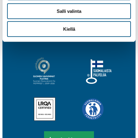
Rekisteri- ja tietosuojaseloste
Salli valinta
Tietoa evästeistä
Whistleblower-kanava
Kiellä