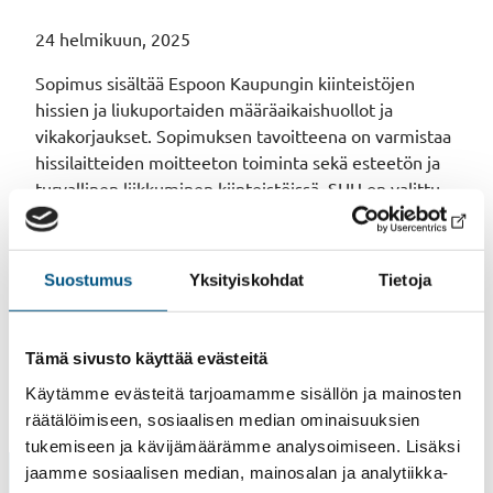
24 helmikuun, 2025
Sopimus sisältää Espoon Kaupungin kiinteistöjen
hissien ja liukuportaiden määräaikaishuollot ja
vikakorjaukset. Sopimuksen tavoitteena on varmistaa
hissilaitteiden moitteeton toiminta sekä esteetön ja
turvallinen liikkuminen kiinteistöissä. SHU on valittu
myös suurempien korjausten ja asennusten yhdeksi
puitesopimustoimittajaksi.
Suostumus
Yksityiskohdat
Tietoja
Espoon Kaupungin ja Suomen Hissiurakoinnin
allekirjoittama sopimus astuu voimaan 27.7.2020.
Tämä sivusto käyttää evästeitä
Käytämme evästeitä tarjoamamme sisällön ja mainosten
räätälöimiseen, sosiaalisen median ominaisuuksien
tukemiseen ja kävijämäärämme analysoimiseen. Lisäksi
jaamme sosiaalisen median, mainosalan ja analytiikka-