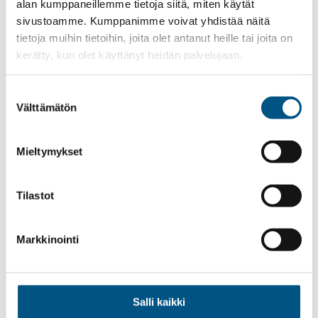
alan kumppaneillemme tietoja siitä, miten käytät
sivustoamme. Kumppanimme voivat yhdistää näitä
tietoja muihin tietoihin, joita olet antanut heille tai joita on
kerätty, kun olet käyttänyt heidän palvelujaan.
Hissit
Suostumuksen
Liukuportaat
Välttämätön
valinta
Muut palvelut
Tarjouspyyntö
Mieltymykset
Meistä
Yhteystiedot
Tilastot
Työpaikat
Referenssit
Markkinointi
UKK
Uutiset
Salli kaikki
Vastuullisuus