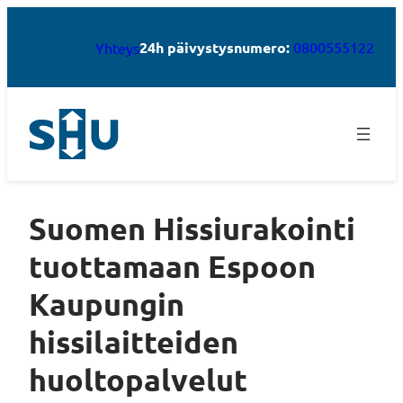
24h päivystysnumero:
0800555122
Yhteys
Suomen Hissiurakointi
tuottamaan Espoon
Kaupungin
hissilaitteiden
huoltopalvelut