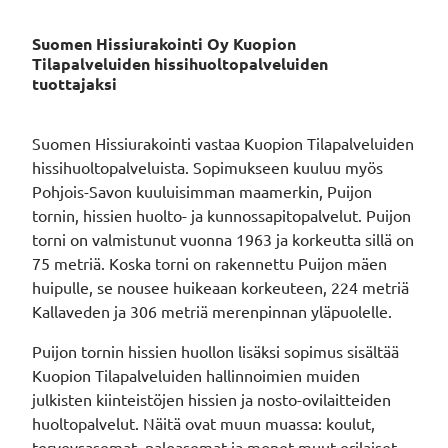
Suomen Hissiurakointi Oy Kuopion
Tilapalveluiden hissihuoltopalveluiden
tuottajaksi
Suomen Hissiurakointi vastaa Kuopion Tilapalveluiden
hissihuoltopalveluista. Sopimukseen kuuluu myös
Pohjois-Savon kuuluisimman maamerkin, Puijon
tornin, hissien huolto- ja kunnossapitopalvelut. Puijon
torni on valmistunut vuonna 1963 ja korkeutta sillä on
75 metriä. Koska torni on rakennettu Puijon mäen
huipulle, se nousee huikeaan korkeuteen, 224 metriä
Kallaveden ja 306 metriä merenpinnan yläpuolelle.
Puijon tornin hissien huollon lisäksi sopimus sisältää
Kuopion Tilapalveluiden hallinnoimien muiden
julkisten kiinteistöjen hissien ja nosto-ovilaitteiden
huoltopalvelut. Näitä ovat muun muassa: koulut,
terveysasemat, paloasemat ja monet muut erilaiset