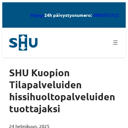
24h päivystysnumero:
0800555122
Yhteys
SHU Kuopion
Tilapalveluiden
hissihuoltopalveluiden
tuottajaksi
24 helmikuun, 2025