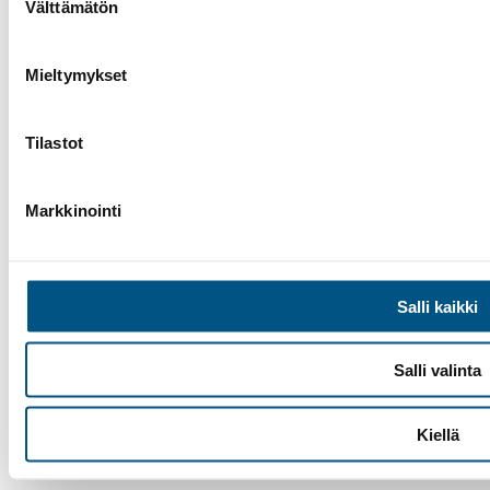
Välttämätön
valinta
Mieltymykset
Tilastot
Markkinointi
Facebook
Instagram
LinkedIn
Salli kaikki
Salli valinta
Suomen Hissiurakointi Oy
©
2025
Sivusto Lenken
Kiellä