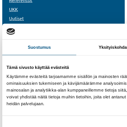
UKK
Uutiset
Vastuullisuus
Rekisteri- ja tietosuojaseloste
Tietoa evästeistä
Suostumus
Yksityiskohda
Whistleblower-kanava
Tämä sivusto käyttää evästeitä
Käytämme evästeitä tarjoamamme sisällön ja mainosten räät
ominaisuuksien tukemiseen ja kävijämäärämme analysoimise
mainosalan ja analytiikka-alan kumppaneillemme tietoja si
voivat yhdistää näitä tietoja muihin tietoihin, joita olet antanut 
heidän palvelujaan.
Suostumuksen