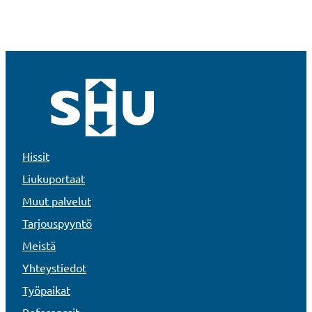
Hissit
Liukuportaat
Muut palvelut
Tarjouspyyntö
Meistä
Yhteystiedot
Työpaikat
Referenssit