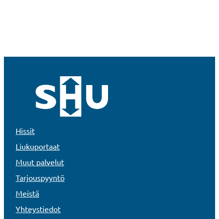
Hissit
Liukuportaat
Muut palvelut
Tarjouspyyntö
Meistä
Yhteystiedot