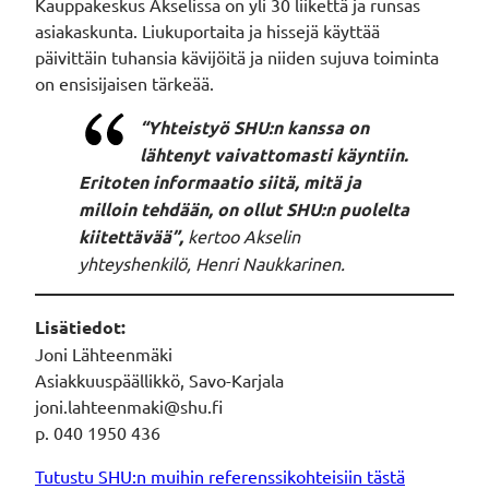
Kauppakeskus Akselissa on yli 30 liikettä ja runsas
asiakaskunta. Liukuportaita ja hissejä käyttää
päivittäin tuhansia kävijöitä ja niiden sujuva toiminta
on ensisijaisen tärkeää.
“Yhteistyö SHU:n kanssa on
lähtenyt vaivattomasti käyntiin.
Eritoten informaatio siitä, mitä ja
milloin tehdään, on ollut SHU:n puolelta
kiitettävää”,
kertoo Akselin
yhteyshenkilö,
Henri Naukkarinen.
Lisätiedot:
Joni Lähteenmäki
Asiakkuuspäällikkö, Savo-Karjala
joni.lahteenmaki@shu.fi
p. 040 1950 436
Tutustu SHU:n muihin referenssikohteisiin tästä