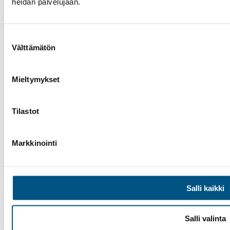
heidän palvelujaan.
Suostumuksen
Välttämätön
valinta
Mieltymykset
Tilastot
Markkinointi
Facebook
Instagram
LinkedIn
Salli kaikki
Suomen Hissiurakointi Oy
©
2025
Sivusto Lenken
Salli valinta