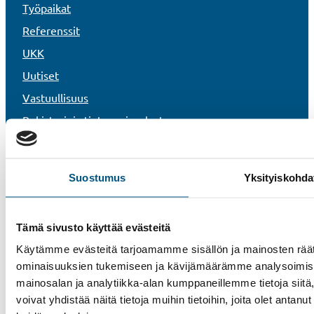
Työpaikat
Referenssit
UKK
Uutiset
Vastuullisuus
Rekisteri- ja tietosuojaseloste
Tietoa evästeistä
Whistleblower-kanava
Suostumus
Yksityiskohda
Tämä sivusto käyttää evästeitä
Käytämme evästeitä tarjoamamme sisällön ja mainosten räät
ominaisuuksien tukemiseen ja kävijämäärämme analysoimise
mainosalan ja analytiikka-alan kumppaneillemme tietoja si
voivat yhdistää näitä tietoja muihin tietoihin, joita olet antanut 