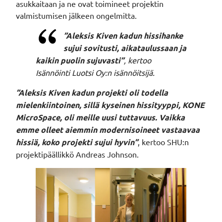
asukkaitaan ja ne ovat toimineet projektin
valmistumisen jälkeen ongelmitta.
”Aleksis Kiven kadun hissihanke
sujui sovitusti, aikataulussaan ja
kaikin puolin sujuvasti”
,
kertoo
Isännöinti Luotsi Oy:n i
sännöitsijä.
”
Aleksis Kiven kadun projekti oli todella
mielenkiintoinen, sillä kyseinen hissityyppi, KONE
MicroSpace, oli meille uusi tuttavuus. Vaikka
emme olleet aiemmin modernisoineet vastaavaa
hissiä, koko projekti sujui hyvin
”
, kertoo SHU:n
projektipäällikkö Andreas Johnson.