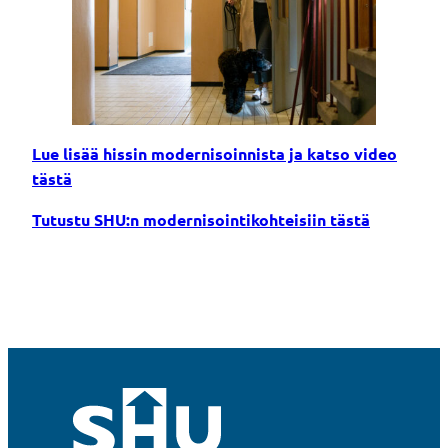
Lue lisää hissin modernisoinnista ja katso video
tästä
Tutustu SHU:n modernisointikohteisiin tästä