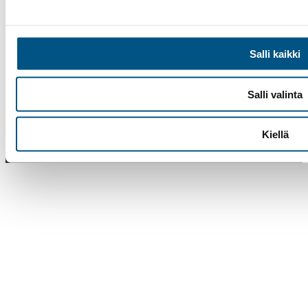
Salli kaikki
Facebook
Instagram
LinkedIn
Salli valinta
Suomen Hissiurakointi Oy
©
2025
Sivusto Lenken
Kiellä