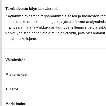
Whistleblower-kanava
Tämä sivusto käyttää evästeitä
Käytämme evästeitä tarjoamamme sisällön ja mainosten räät
ominaisuuksien tukemiseen ja kävijämäärämme analysoimise
mainosalan ja analytiikka-alan kumppaneillemme tietoja si
voivat yhdistää näitä tietoja muihin tietoihin, joita olet antanut 
heidän palvelujaan.
Suostumuksen
Välttämätön
valinta
Mieltymykset
Tilastot
Markkinointi