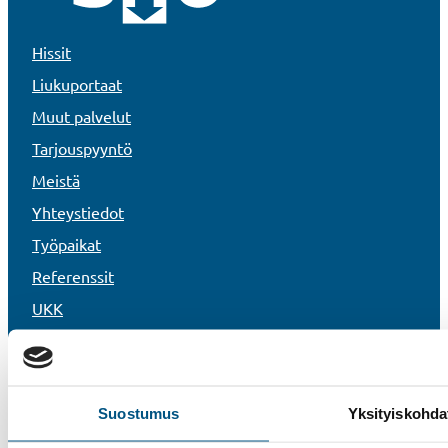
Hissit
Liukuportaat
Muut palvelut
Tarjouspyyntö
Meistä
Yhteystiedot
Työpaikat
Referenssit
UKK
Uutiset
Vastuullisuus
Rekisteri- ja tietosuojaseloste
Suostumus
Yksityiskohda
Tietoa evästeistä