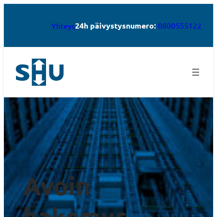
24h päivystysnumero:
0800555122
Yhteys
Avoin
hakemus