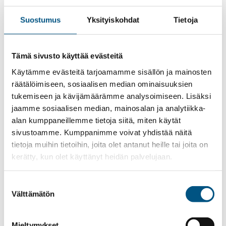
Suostumus
Yksityiskohdat
Tietoja
Tämä sivusto käyttää evästeitä
Käytämme evästeitä tarjoamamme sisällön ja mainosten
räätälöimiseen, sosiaalisen median ominaisuuksien
tukemiseen ja kävijämäärämme analysoimiseen. Lisäksi
jaamme sosiaalisen median, mainosalan ja analytiikka-
alan kumppaneillemme tietoja siitä, miten käytät
sivustoamme. Kumppanimme voivat yhdistää näitä
tietoja muihin tietoihin, joita olet antanut heille tai joita on
Mistä kuulit meistä?
kerätty, kun olet käyttänyt heidän palvelujaan.
Duunitori
TE-toimisto
Suostumuksen
Facebook
Välttämätön
valinta
LinkedIn
shu.fi
Mieltymykset